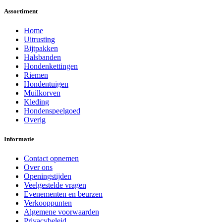
Assortiment
Home
Uitrusting
Bijtpakken
Halsbanden
Hondenkettingen
Riemen
Hondentuigen
Muilkorven
Kleding
Hondenspeelgoed
Overig
Informatie
Contact opnemen
Over ons
Openingstijden
Veelgestelde vragen
Evenementen en beurzen
Verkooppunten
Algemene voorwaarden
Privacybeleid