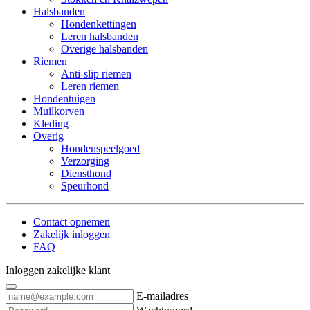
Halsbanden
Hondenkettingen
Leren halsbanden
Overige halsbanden
Riemen
Anti-slip riemen
Leren riemen
Hondentuigen
Muilkorven
Kleding
Overig
Hondenspeelgoed
Verzorging
Diensthond
Speurhond
Contact opnemen
Zakelijk inloggen
FAQ
Inloggen zakelijke klant
E-mailadres