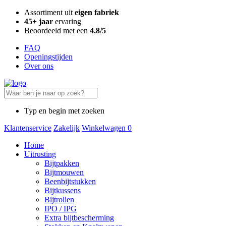
Assortiment uit
eigen fabriek
45+ jaar
ervaring
Beoordeeld met een
4.8/5
FAQ
Openingstijden
Over ons
Typ en begin met zoeken
Klantenservice
Zakelijk
Winkelwagen
0
Home
Uitrusting
Bijtpakken
Bijtmouwen
Beenbijtstukken
Bijtkussens
Bijtrollen
IPO / IPG
Extra bijtbescherming