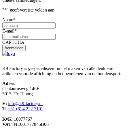
unieke aanbiedingen.
"
*
" geeft vereiste velden aan
Naam
*
E-mail
*
CAPTCHA
K9 Factory is gespecialiseerd in het maken van alle denkbare
artikelen voor de africhting en het beoefenen van de hondensport.
Adres
:
Centaurusweg 146E
5015 TA Tilburg
E:
info@k9-factory.nl
T:
+31 (6) 4 222 7101
KvK
: 18077767
VAT
: NL001777845B06