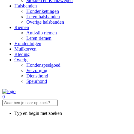
Stokken en Knalzwepen
Halsbanden
Hondenkettingen
Leren halsbanden
Overige halsbanden
Riemen
Anti-slip riemen
Leren riemen
Hondentuigen
Muilkorven
Kleding
Overig
Hondenspeelgoed
Verzorging
Diensthond
Speurhond
0
Typ en begin met zoeken