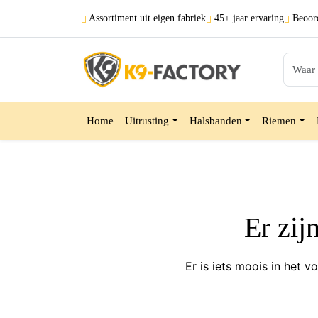
Assortiment uit
eigen fabriek
45+ jaar
ervaring
Beoord
Home
Uitrusting
Halsbanden
Riemen
Er zij
Er is iets moois in het