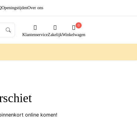
Q
Openingstijden
Over ons
0
Klantenservice
Zakelijk
Winkelwagen
rschiet
binnenkort online komen!