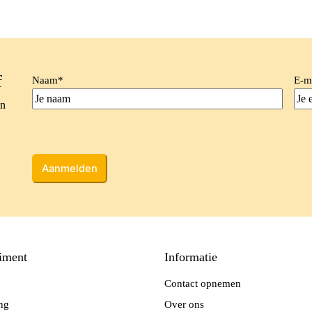
f
Naam
*
E-m
en
CAPTCHA
iment
Informatie
Contact opnemen
ing
Over ons