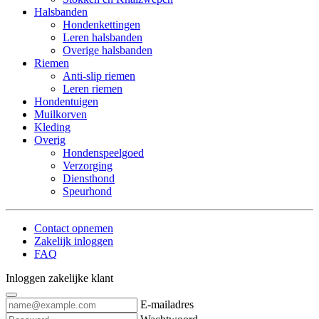
Halsbanden
Hondenkettingen
Leren halsbanden
Overige halsbanden
Riemen
Anti-slip riemen
Leren riemen
Hondentuigen
Muilkorven
Kleding
Overig
Hondenspeelgoed
Verzorging
Diensthond
Speurhond
Contact opnemen
Zakelijk inloggen
FAQ
Inloggen zakelijke klant
E-mailadres