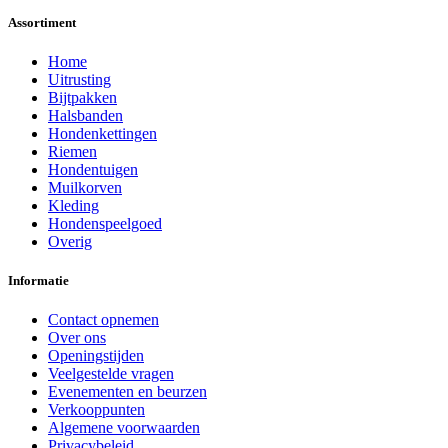
Assortiment
Home
Uitrusting
Bijtpakken
Halsbanden
Hondenkettingen
Riemen
Hondentuigen
Muilkorven
Kleding
Hondenspeelgoed
Overig
Informatie
Contact opnemen
Over ons
Openingstijden
Veelgestelde vragen
Evenementen en beurzen
Verkooppunten
Algemene voorwaarden
Privacybeleid