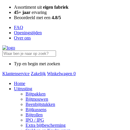
Assortiment uit
eigen fabriek
45+ jaar
ervaring
Beoordeeld met een
4.8/5
FAQ
Openingstijden
Over ons
Typ en begin met zoeken
Klantenservice
Zakelijk
Winkelwagen
0
Home
Uitrusting
Bijtpakken
Bijtmouwen
Beenbijtstukken
Bijtkussens
Bijtrollen
IPO / IPG
Extra bijtbescherming