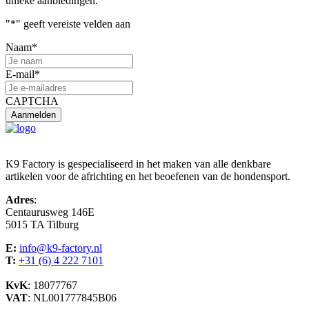
unieke aanbiedingen.
"
*
" geeft vereiste velden aan
Naam
*
E-mail
*
CAPTCHA
K9 Factory is gespecialiseerd in het maken van alle denkbare
artikelen voor de africhting en het beoefenen van de hondensport.
Adres
:
Centaurusweg 146E
5015 TA Tilburg
E:
info@k9-factory.nl
T:
+31 (6) 4 222 7101
KvK
: 18077767
VAT
: NL001777845B06