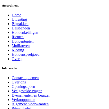
Assortiment
Home
Uitrusting
Bijtpakken
Halsbanden
Hondenkettingen
Riemen
Hondentuigen
Muilkorven
Kleding
Hondenspeelgoed
Overig
Informatie
Contact opnemen
Over ons
Openingstijden
Veelgestelde vragen
Evenementen en beurzen
Verkooppunten
Algemene voorwaarden
Privacybeleid