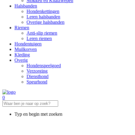
Stokken en Knalzwepen
Halsbanden
Hondenkettingen
Leren halsbanden
Overige halsbanden
Riemen
Anti-slip riemen
Leren riemen
Hondentuigen
Muilkorven
Kleding
Overig
Hondenspeelgoed
Verzorging
Diensthond
Speurhond
0
Typ en begin met zoeken