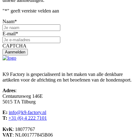
unieke aanbiedingen.
"
*
" geeft vereiste velden aan
Naam
*
E-mail
*
CAPTCHA
K9 Factory is gespecialiseerd in het maken van alle denkbare
artikelen voor de africhting en het beoefenen van de hondensport.
Adres
:
Centaurusweg 146E
5015 TA Tilburg
E:
info@k9-factory.nl
T:
+31 (6) 4 222 7101
KvK
: 18077767
VAT
: NL001777845B06