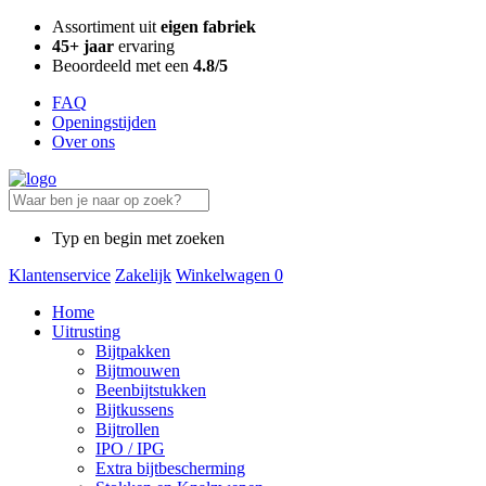
Assortiment uit
eigen fabriek
45+ jaar
ervaring
Beoordeeld met een
4.8/5
FAQ
Openingstijden
Over ons
Typ en begin met zoeken
Klantenservice
Zakelijk
Winkelwagen
0
Home
Uitrusting
Bijtpakken
Bijtmouwen
Beenbijtstukken
Bijtkussens
Bijtrollen
IPO / IPG
Extra bijtbescherming