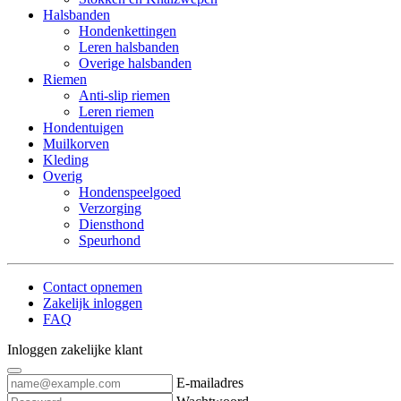
Halsbanden
Hondenkettingen
Leren halsbanden
Overige halsbanden
Riemen
Anti-slip riemen
Leren riemen
Hondentuigen
Muilkorven
Kleding
Overig
Hondenspeelgoed
Verzorging
Diensthond
Speurhond
Contact opnemen
Zakelijk inloggen
FAQ
Inloggen zakelijke klant
E-mailadres