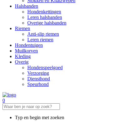
Stokken en Knalzwepen
Halsbanden
Hondenkettingen
Leren halsbanden
Overige halsbanden
Riemen
Anti-slip riemen
Leren riemen
Hondentuigen
Muilkorven
Kleding
Overig
Hondenspeelgoed
Verzorging
Diensthond
Speurhond
0
Typ en begin met zoeken