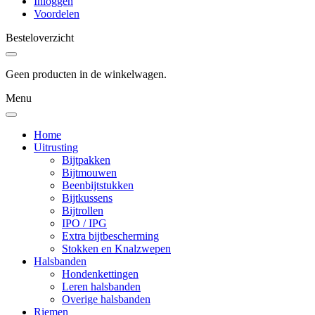
Inloggen
Voordelen
Besteloverzicht
Geen producten in de winkelwagen.
Menu
Home
Uitrusting
Bijtpakken
Bijtmouwen
Beenbijtstukken
Bijtkussens
Bijtrollen
IPO / IPG
Extra bijtbescherming
Stokken en Knalzwepen
Halsbanden
Hondenkettingen
Leren halsbanden
Overige halsbanden
Riemen