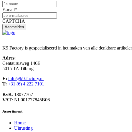
E-mail
*
CAPTCHA
K9 Factory is gespecialiseerd in het maken van alle denkbare artikele
Adres
:
Centaurusweg 146E
5015 TA Tilburg
E:
info@k9-factory.nl
T:
+31 (6) 4 222 7101
KvK
: 18077767
VAT
: NL001777845B06
Assortiment
Home
Uitrusting