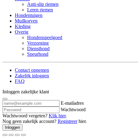
Anti-slip riemen
Leren riemen
Hondentuigen
Muilkorven
Kleding
Overig
Hondenspeelgoed
Verzorging
Diensthond
Speurhond
Contact opnemen
Zakelijk inloggen
FAQ
Inloggen zakelijke klant
E-mailadres
Wachtwoord
Wachtwoord vergeten?
Klik hier
.
Nog geen zakelijk account?
Registreer
hier.
Inloggen