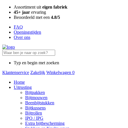
Assortiment uit
eigen fabriek
45+ jaar
ervaring
Beoordeeld met een
4.8/5
FAQ
Openingstijden
Over ons
Typ en begin met zoeken
Klantenservice
Zakelijk
Winkelwagen
0
Home
Uitrusting
Bijtpakken
Bijtmouwen
Beenbijtstukken
Bijtkussens
Bijtrollen
IPO / IPG
Extra bijtbescherming