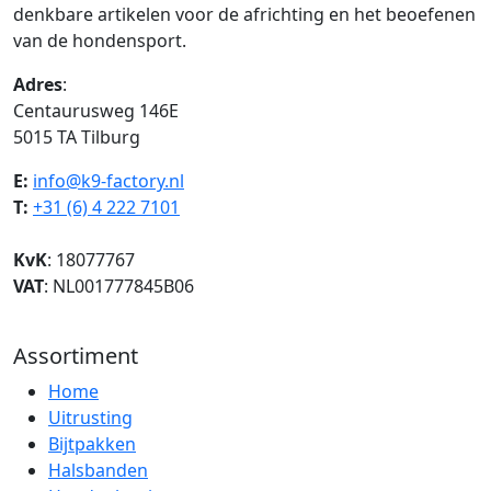
denkbare artikelen voor de africhting en het beoefenen
van de hondensport.
Adres
:
Centaurusweg 146E
5015 TA Tilburg
E:
info@k9-factory.nl
T:
+31 (6) 4 222 7101
KvK
: 18077767
VAT
: NL001777845B06
Assortiment
Home
Uitrusting
Bijtpakken
Halsbanden