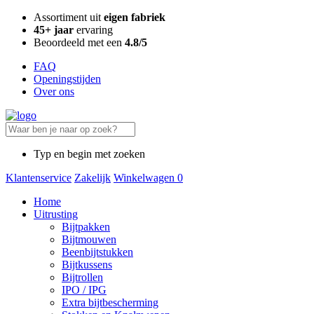
Assortiment uit
eigen fabriek
45+ jaar
ervaring
Beoordeeld met een
4.8/5
FAQ
Openingstijden
Over ons
Typ en begin met zoeken
Klantenservice
Zakelijk
Winkelwagen
0
Home
Uitrusting
Bijtpakken
Bijtmouwen
Beenbijtstukken
Bijtkussens
Bijtrollen
IPO / IPG
Extra bijtbescherming