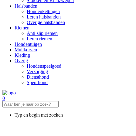
Stokken en Knalzwepen
Halsbanden
Hondenkettingen
Leren halsbanden
Overige halsbanden
Riemen
Anti-slip riemen
Leren riemen
Hondentuigen
Muilkorven
Kleding
Overig
Hondenspeelgoed
Verzorging
Diensthond
Speurhond
0
Typ en begin met zoeken