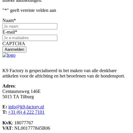
unieke aanbiedingen.
"
*
" geeft vereiste velden aan
Naam
*
E-mail
*
CAPTCHA
K9 Factory is gespecialiseerd in het maken van alle denkbare
artikelen voor de africhting en het beoefenen van de hondensport.
Adres
:
Centaurusweg 146E
5015 TA Tilburg
E:
info@k9-factory.nl
T:
+31 (6) 4 222 7101
KvK
: 18077767
VAT
: NL001777845B06