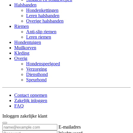
Halsbanden
Hondenkettingen
Leren halsbanden
Overige halsbanden
Riemen
Anti-slip riemen
Leren riemen
Hondentuigen
Muilkorven
Kleding
Overig
Hondenspeelgoed
Verzorging
Diensthond
Speurhond
Contact opnemen
Zakelijk inloggen
FAQ
Inloggen zakelijke klant
E-mailadres