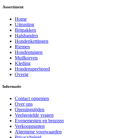
Assortiment
Home
Uitrusting
Bijtpakken
Halsbanden
Hondenkettingen
Riemen
Hondentuigen
Muilkorven
Kleding
Hondenspeelgoed
Overig
Informatie
Contact opnemen
Over ons
Openingstijden
Veelgestelde vragen
Evenementen en beurzen
Verkooppunten
Algemene voorwaarden
Privacybeleid