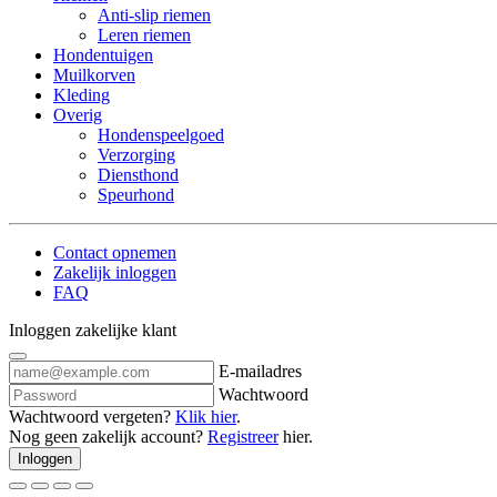
Anti-slip riemen
Leren riemen
Hondentuigen
Muilkorven
Kleding
Overig
Hondenspeelgoed
Verzorging
Diensthond
Speurhond
Contact opnemen
Zakelijk inloggen
FAQ
Inloggen zakelijke klant
E-mailadres
Wachtwoord
Wachtwoord vergeten?
Klik hier
.
Nog geen zakelijk account?
Registreer
hier.
Inloggen