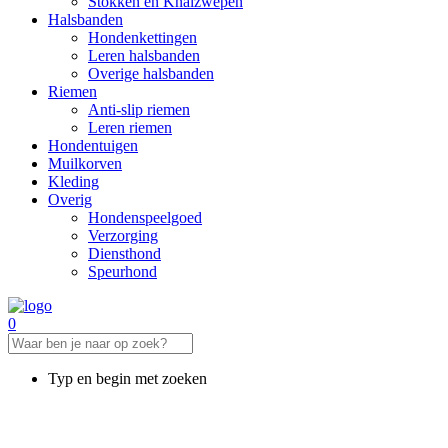
Stokken en Knalzwepen
Halsbanden
Hondenkettingen
Leren halsbanden
Overige halsbanden
Riemen
Anti-slip riemen
Leren riemen
Hondentuigen
Muilkorven
Kleding
Overig
Hondenspeelgoed
Verzorging
Diensthond
Speurhond
0
Typ en begin met zoeken