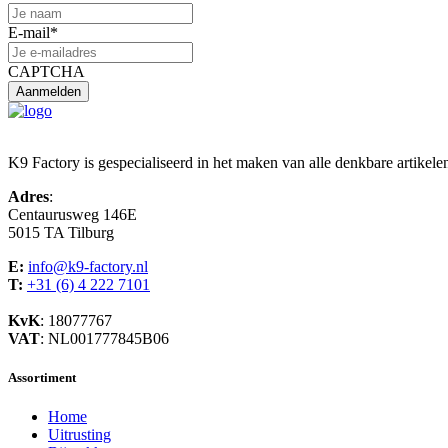
E-mail
*
CAPTCHA
K9 Factory is gespecialiseerd in het maken van alle denkbare artikele
Adres
:
Centaurusweg 146E
5015 TA Tilburg
E:
info@k9-factory.nl
T:
+31 (6) 4 222 7101
KvK
: 18077767
VAT
: NL001777845B06
Assortiment
Home
Uitrusting