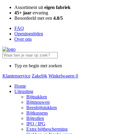
Assortiment uit
eigen fabriek
45+ jaar
ervaring
Beoordeeld met een
4.8/5
FAQ
Openingstijden
Over ons
Typ en begin met zoeken
Klantenservice
Zakelijk
Winkelwagen
0
Home
Uitrusting
Bijtpakken
Bijtmouwen
Beenbijtstukken
Bijtkussens
Bijtrollen
IPO / IPG
Extra bijtbescherming