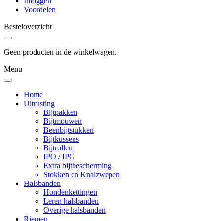
Inloggen
Voordelen
Besteloverzicht
Geen producten in de winkelwagen.
Menu
Home
Uitrusting
Bijtpakken
Bijtmouwen
Beenbijtstukken
Bijtkussens
Bijtrollen
IPO / IPG
Extra bijtbescherming
Stokken en Knalzwepen
Halsbanden
Hondenkettingen
Leren halsbanden
Overige halsbanden
Riemen