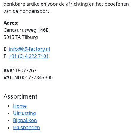
denkbare artikelen voor de africhting en het beoefenen
van de hondensport.
Adres
:
Centaurusweg 146E
5015 TA Tilburg
E:
info@k9-factory.nl
T:
+31 (6) 4 222 7101
KvK
: 18077767
VAT
: NL001777845B06
Assortiment
Home
Uitrusting
Bijtpakken
Halsbanden