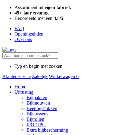
Assortiment uit
eigen fabriek
45+ jaar
ervaring
Beoordeeld met een
4.8/5
FAQ
Openingstijden
Over ons
Typ en begin met zoeken
Klantenservice
Zakelijk
Winkelwagen
0
Home
Uitrusting
Bijtpakken
Bijtmouwen
Beenbijtstukken
Bijtkussens
Bijtrollen
IPO / IPG
Extra bijtbescherming