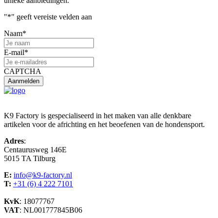
unieke aanbiedingen.
"
*
" geeft vereiste velden aan
Naam
*
E-mail
*
CAPTCHA
K9 Factory is gespecialiseerd in het maken van alle denkbare
artikelen voor de africhting en het beoefenen van de hondensport.
Adres
:
Centaurusweg 146E
5015 TA Tilburg
E:
info@k9-factory.nl
T:
+31 (6) 4 222 7101
KvK
: 18077767
VAT
: NL001777845B06