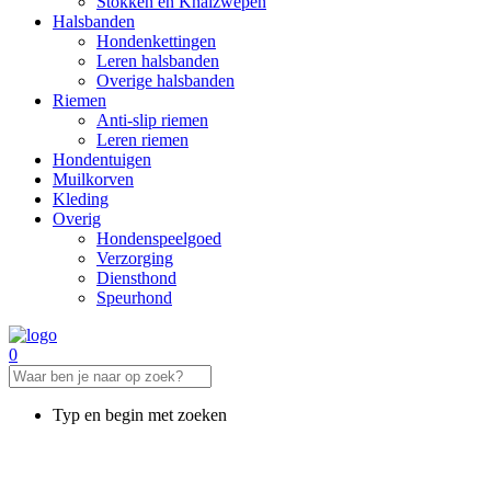
Stokken en Knalzwepen
Halsbanden
Hondenkettingen
Leren halsbanden
Overige halsbanden
Riemen
Anti-slip riemen
Leren riemen
Hondentuigen
Muilkorven
Kleding
Overig
Hondenspeelgoed
Verzorging
Diensthond
Speurhond
0
Typ en begin met zoeken