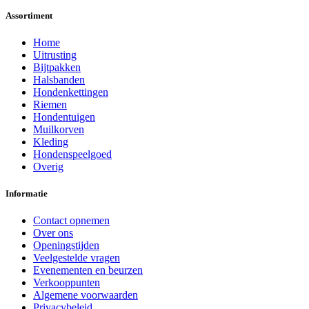
Assortiment
Home
Uitrusting
Bijtpakken
Halsbanden
Hondenkettingen
Riemen
Hondentuigen
Muilkorven
Kleding
Hondenspeelgoed
Overig
Informatie
Contact opnemen
Over ons
Openingstijden
Veelgestelde vragen
Evenementen en beurzen
Verkooppunten
Algemene voorwaarden
Privacybeleid