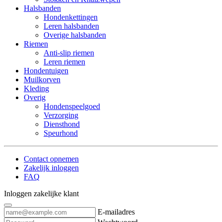
Halsbanden
Hondenkettingen
Leren halsbanden
Overige halsbanden
Riemen
Anti-slip riemen
Leren riemen
Hondentuigen
Muilkorven
Kleding
Overig
Hondenspeelgoed
Verzorging
Diensthond
Speurhond
Contact opnemen
Zakelijk inloggen
FAQ
Inloggen zakelijke klant
E-mailadres