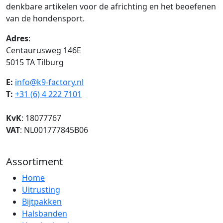
denkbare artikelen voor de africhting en het beoefenen
van de hondensport.
Adres
:
Centaurusweg 146E
5015 TA Tilburg
E:
info@k9-factory.nl
T:
+31 (6) 4 222 7101
KvK
: 18077767
VAT
: NL001777845B06
Assortiment
Home
Uitrusting
Bijtpakken
Halsbanden