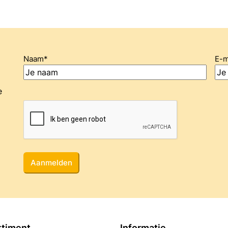
Naam
*
E-m
e
CAPTCHA
rtiment
Informatie