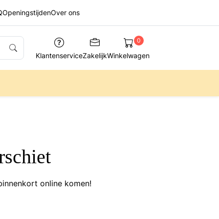
Q
Openingstijden
Over ons
0
Klantenservice
Zakelijk
Winkelwagen
rschiet
binnenkort online komen!