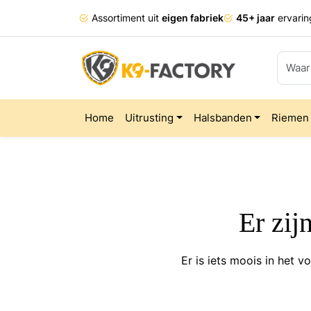
Assortiment uit
eigen fabriek
45+ jaar
ervarin
Home
Uitrusting
Halsbanden
Riemen
Er zij
Er is iets moois in het