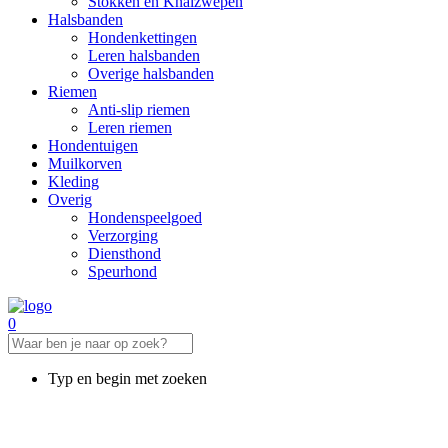
Stokken en Knalzwepen
Halsbanden
Hondenkettingen
Leren halsbanden
Overige halsbanden
Riemen
Anti-slip riemen
Leren riemen
Hondentuigen
Muilkorven
Kleding
Overig
Hondenspeelgoed
Verzorging
Diensthond
Speurhond
0
Typ en begin met zoeken