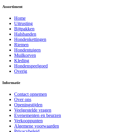
Assortiment
Home
Uitrusting
Bijtpakken
Halsbanden
Hondenkettingen
Riemen
Hondentuigen
Muilkorven
Kleding
Hondenspeelgoed
Overig
Informatie
Contact opnemen
Over ons
Openingstijden
Veelgestelde vragen
Evenementen en beurzen
Verkooppunten
Algemene voorwaarden
Privacybeleid