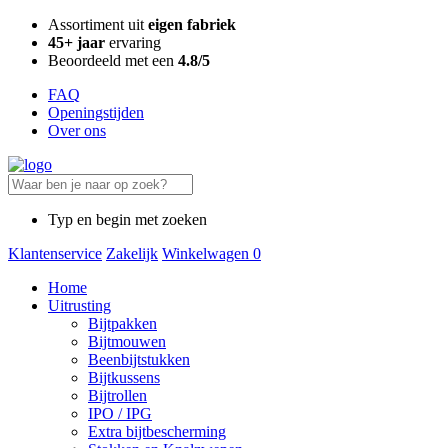
Assortiment uit
eigen fabriek
45+ jaar
ervaring
Beoordeeld met een
4.8/5
FAQ
Openingstijden
Over ons
Typ en begin met zoeken
Klantenservice
Zakelijk
Winkelwagen
0
Home
Uitrusting
Bijtpakken
Bijtmouwen
Beenbijtstukken
Bijtkussens
Bijtrollen
IPO / IPG
Extra bijtbescherming