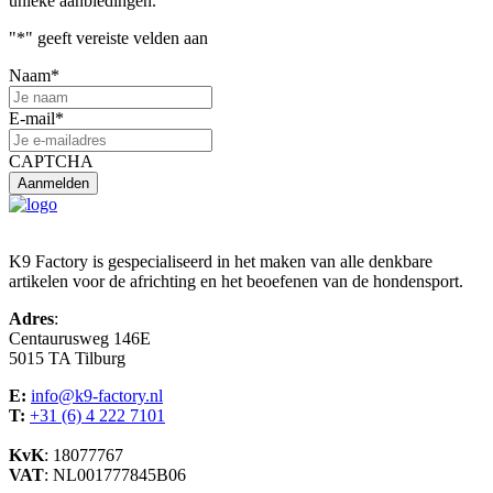
unieke aanbiedingen.
"
*
" geeft vereiste velden aan
Naam
*
E-mail
*
CAPTCHA
K9 Factory is gespecialiseerd in het maken van alle denkbare
artikelen voor de africhting en het beoefenen van de hondensport.
Adres
:
Centaurusweg 146E
5015 TA Tilburg
E:
info@k9-factory.nl
T:
+31 (6) 4 222 7101
KvK
: 18077767
VAT
: NL001777845B06