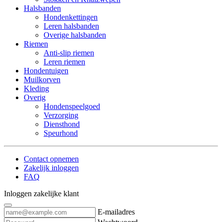
Halsbanden
Hondenkettingen
Leren halsbanden
Overige halsbanden
Riemen
Anti-slip riemen
Leren riemen
Hondentuigen
Muilkorven
Kleding
Overig
Hondenspeelgoed
Verzorging
Diensthond
Speurhond
Contact opnemen
Zakelijk inloggen
FAQ
Inloggen zakelijke klant
E-mailadres