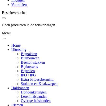
Inloggen
Voordelen
Besteloverzicht
Geen producten in de winkelwagen.
Menu
Home
Uitrusting
Bijtpakken
Bijtmouwen
Beenbijtstukken
Bijtkussens
Bijtrollen
IPO / IPG
Extra bijtbescherming
Stokken en Knalzwepen
Halsbanden
Hondenkettingen
Leren halsbanden
Overige halsbanden
Riemen