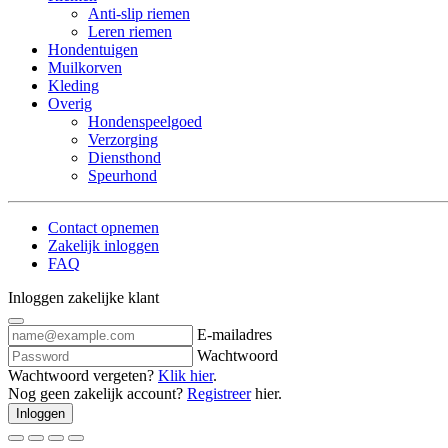
Anti-slip riemen
Leren riemen
Hondentuigen
Muilkorven
Kleding
Overig
Hondenspeelgoed
Verzorging
Diensthond
Speurhond
Contact opnemen
Zakelijk inloggen
FAQ
Inloggen zakelijke klant
E-mailadres
Wachtwoord
Wachtwoord vergeten?
Klik hier
.
Nog geen zakelijk account?
Registreer
hier.
Inloggen