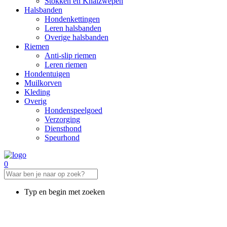
Stokken en Knalzwepen
Halsbanden
Hondenkettingen
Leren halsbanden
Overige halsbanden
Riemen
Anti-slip riemen
Leren riemen
Hondentuigen
Muilkorven
Kleding
Overig
Hondenspeelgoed
Verzorging
Diensthond
Speurhond
0
Typ en begin met zoeken