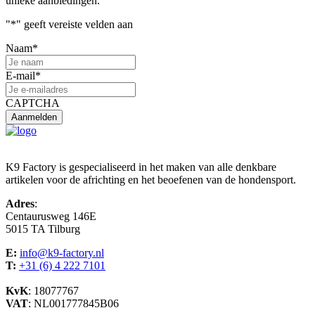
unieke aanbiedingen.
"
*
" geeft vereiste velden aan
Naam
*
E-mail
*
CAPTCHA
K9 Factory is gespecialiseerd in het maken van alle denkbare
artikelen voor de africhting en het beoefenen van de hondensport.
Adres
:
Centaurusweg 146E
5015 TA Tilburg
E:
info@k9-factory.nl
T:
+31 (6) 4 222 7101
KvK
: 18077767
VAT
: NL001777845B06