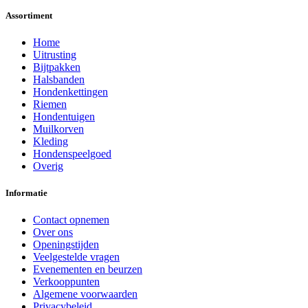
Assortiment
Home
Uitrusting
Bijtpakken
Halsbanden
Hondenkettingen
Riemen
Hondentuigen
Muilkorven
Kleding
Hondenspeelgoed
Overig
Informatie
Contact opnemen
Over ons
Openingstijden
Veelgestelde vragen
Evenementen en beurzen
Verkooppunten
Algemene voorwaarden
Privacybeleid