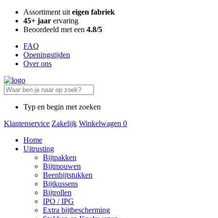
Assortiment uit
eigen fabriek
45+ jaar
ervaring
Beoordeeld met een
4.8/5
FAQ
Openingstijden
Over ons
Typ en begin met zoeken
Klantenservice
Zakelijk
Winkelwagen
0
Home
Uitrusting
Bijtpakken
Bijtmouwen
Beenbijtstukken
Bijtkussens
Bijtrollen
IPO / IPG
Extra bijtbescherming