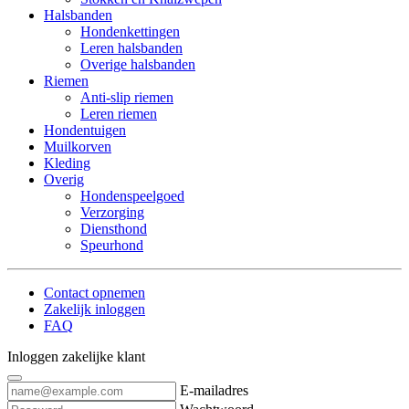
Halsbanden
Hondenkettingen
Leren halsbanden
Overige halsbanden
Riemen
Anti-slip riemen
Leren riemen
Hondentuigen
Muilkorven
Kleding
Overig
Hondenspeelgoed
Verzorging
Diensthond
Speurhond
Contact opnemen
Zakelijk inloggen
FAQ
Inloggen zakelijke klant
E-mailadres