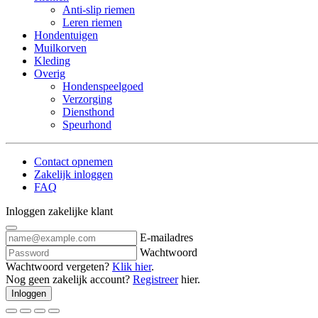
Anti-slip riemen
Leren riemen
Hondentuigen
Muilkorven
Kleding
Overig
Hondenspeelgoed
Verzorging
Diensthond
Speurhond
Contact opnemen
Zakelijk inloggen
FAQ
Inloggen zakelijke klant
E-mailadres
Wachtwoord
Wachtwoord vergeten?
Klik hier
.
Nog geen zakelijk account?
Registreer
hier.
Inloggen