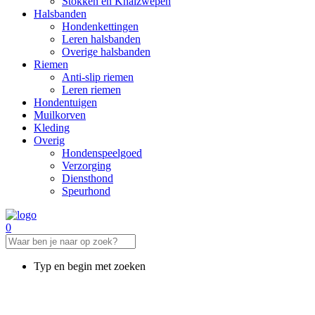
Stokken en Knalzwepen
Halsbanden
Hondenkettingen
Leren halsbanden
Overige halsbanden
Riemen
Anti-slip riemen
Leren riemen
Hondentuigen
Muilkorven
Kleding
Overig
Hondenspeelgoed
Verzorging
Diensthond
Speurhond
0
Typ en begin met zoeken