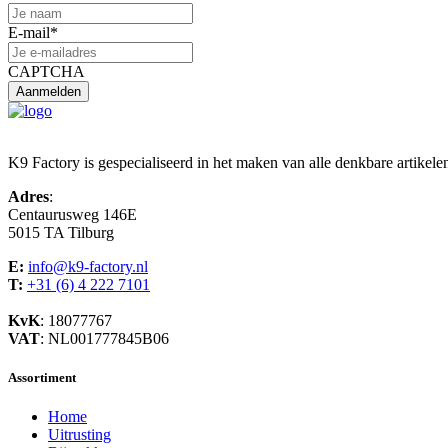
E-mail
*
CAPTCHA
K9 Factory is gespecialiseerd in het maken van alle denkbare artikele
Adres
:
Centaurusweg 146E
5015 TA Tilburg
E:
info@k9-factory.nl
T:
+31 (6) 4 222 7101
KvK
: 18077767
VAT
: NL001777845B06
Assortiment
Home
Uitrusting