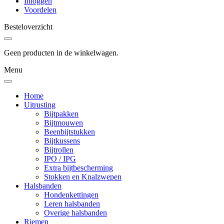
Inloggen
Voordelen
Besteloverzicht
Geen producten in de winkelwagen.
Menu
Home
Uitrusting
Bijtpakken
Bijtmouwen
Beenbijtstukken
Bijtkussens
Bijtrollen
IPO / IPG
Extra bijtbescherming
Stokken en Knalzwepen
Halsbanden
Hondenkettingen
Leren halsbanden
Overige halsbanden
Riemen