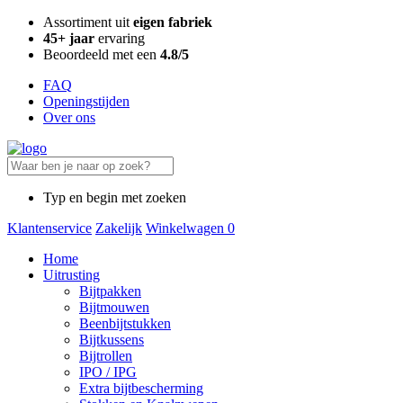
Assortiment uit
eigen fabriek
45+ jaar
ervaring
Beoordeeld met een
4.8/5
FAQ
Openingstijden
Over ons
Typ en begin met zoeken
Klantenservice
Zakelijk
Winkelwagen
0
Home
Uitrusting
Bijtpakken
Bijtmouwen
Beenbijtstukken
Bijtkussens
Bijtrollen
IPO / IPG
Extra bijtbescherming