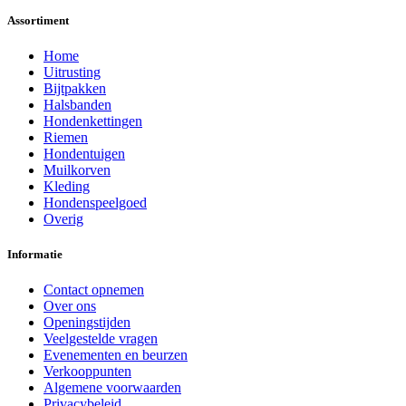
Assortiment
Home
Uitrusting
Bijtpakken
Halsbanden
Hondenkettingen
Riemen
Hondentuigen
Muilkorven
Kleding
Hondenspeelgoed
Overig
Informatie
Contact opnemen
Over ons
Openingstijden
Veelgestelde vragen
Evenementen en beurzen
Verkooppunten
Algemene voorwaarden
Privacybeleid