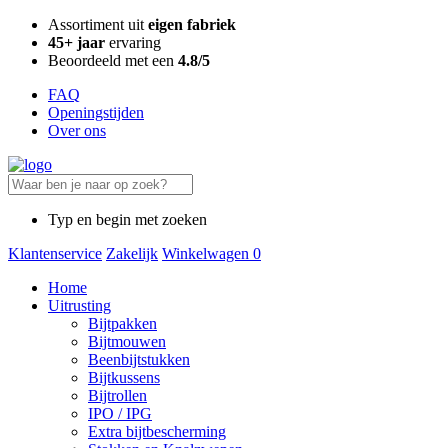
Assortiment uit
eigen fabriek
45+ jaar
ervaring
Beoordeeld met een
4.8/5
FAQ
Openingstijden
Over ons
Typ en begin met zoeken
Klantenservice
Zakelijk
Winkelwagen
0
Home
Uitrusting
Bijtpakken
Bijtmouwen
Beenbijtstukken
Bijtkussens
Bijtrollen
IPO / IPG
Extra bijtbescherming