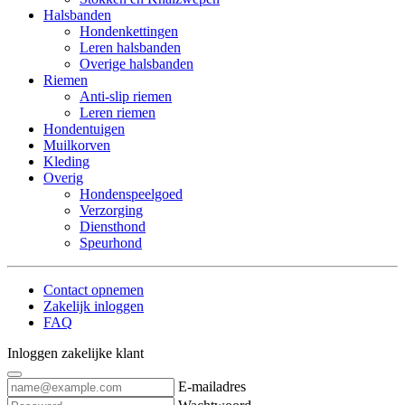
Halsbanden
Hondenkettingen
Leren halsbanden
Overige halsbanden
Riemen
Anti-slip riemen
Leren riemen
Hondentuigen
Muilkorven
Kleding
Overig
Hondenspeelgoed
Verzorging
Diensthond
Speurhond
Contact opnemen
Zakelijk inloggen
FAQ
Inloggen zakelijke klant
E-mailadres