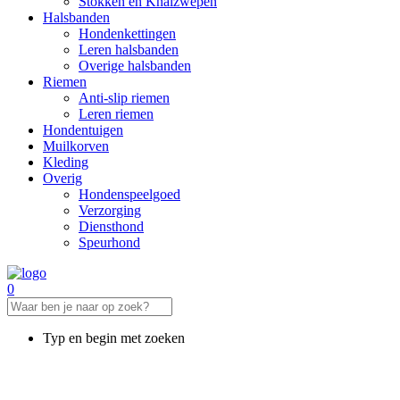
Stokken en Knalzwepen
Halsbanden
Hondenkettingen
Leren halsbanden
Overige halsbanden
Riemen
Anti-slip riemen
Leren riemen
Hondentuigen
Muilkorven
Kleding
Overig
Hondenspeelgoed
Verzorging
Diensthond
Speurhond
0
Typ en begin met zoeken