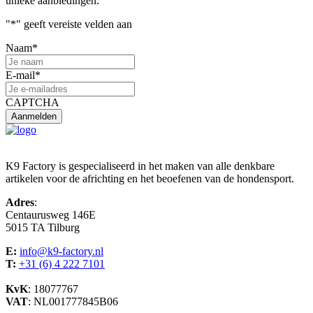
unieke aanbiedingen.
"
*
" geeft vereiste velden aan
Naam
*
E-mail
*
CAPTCHA
K9 Factory is gespecialiseerd in het maken van alle denkbare
artikelen voor de africhting en het beoefenen van de hondensport.
Adres
:
Centaurusweg 146E
5015 TA Tilburg
E:
info@k9-factory.nl
T:
+31 (6) 4 222 7101
KvK
: 18077767
VAT
: NL001777845B06