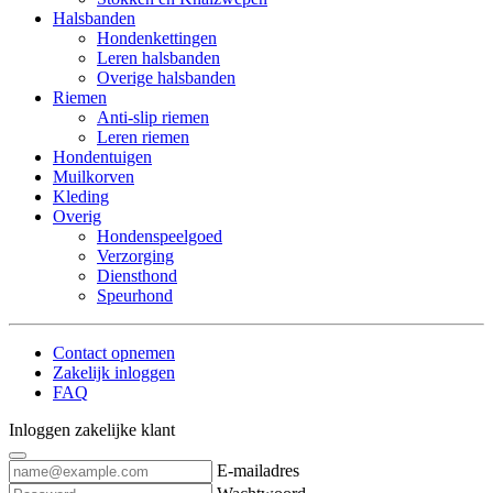
Halsbanden
Hondenkettingen
Leren halsbanden
Overige halsbanden
Riemen
Anti-slip riemen
Leren riemen
Hondentuigen
Muilkorven
Kleding
Overig
Hondenspeelgoed
Verzorging
Diensthond
Speurhond
Contact opnemen
Zakelijk inloggen
FAQ
Inloggen zakelijke klant
E-mailadres