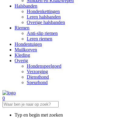
Stokken en Knalzwepen
Halsbanden
Hondenkettingen
Leren halsbanden
Overige halsbanden
Riemen
Anti-slip riemen
Leren riemen
Hondentuigen
Muilkorven
Kleding
Overig
Hondenspeelgoed
Verzorging
Diensthond
Speurhond
0
Typ en begin met zoeken