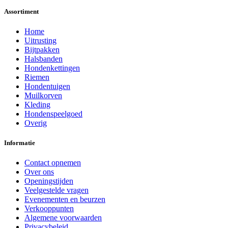
Assortiment
Home
Uitrusting
Bijtpakken
Halsbanden
Hondenkettingen
Riemen
Hondentuigen
Muilkorven
Kleding
Hondenspeelgoed
Overig
Informatie
Contact opnemen
Over ons
Openingstijden
Veelgestelde vragen
Evenementen en beurzen
Verkooppunten
Algemene voorwaarden
Privacybeleid