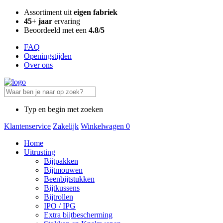
Assortiment uit
eigen fabriek
45+ jaar
ervaring
Beoordeeld met een
4.8/5
FAQ
Openingstijden
Over ons
Typ en begin met zoeken
Klantenservice
Zakelijk
Winkelwagen
0
Home
Uitrusting
Bijtpakken
Bijtmouwen
Beenbijtstukken
Bijtkussens
Bijtrollen
IPO / IPG
Extra bijtbescherming