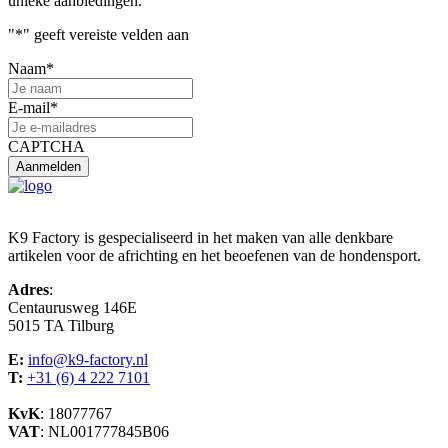
unieke aanbiedingen.
"
*
" geeft vereiste velden aan
Naam
*
E-mail
*
CAPTCHA
K9 Factory is gespecialiseerd in het maken van alle denkbare
artikelen voor de africhting en het beoefenen van de hondensport.
Adres
:
Centaurusweg 146E
5015 TA Tilburg
E:
info@k9-factory.nl
T:
+31 (6) 4 222 7101
KvK
: 18077767
VAT
: NL001777845B06