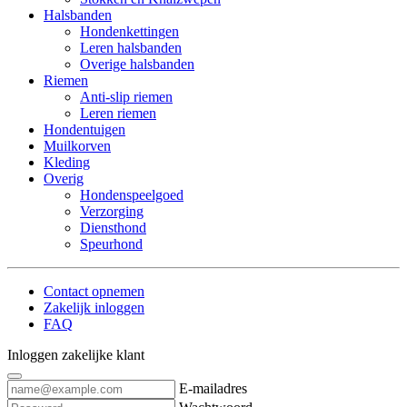
Halsbanden
Hondenkettingen
Leren halsbanden
Overige halsbanden
Riemen
Anti-slip riemen
Leren riemen
Hondentuigen
Muilkorven
Kleding
Overig
Hondenspeelgoed
Verzorging
Diensthond
Speurhond
Contact opnemen
Zakelijk inloggen
FAQ
Inloggen zakelijke klant
E-mailadres