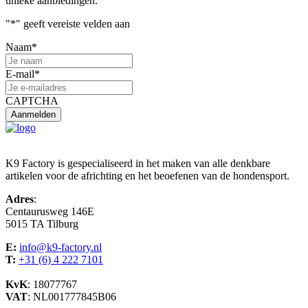
unieke aanbiedingen.
"
*
" geeft vereiste velden aan
Naam
*
E-mail
*
CAPTCHA
K9 Factory is gespecialiseerd in het maken van alle denkbare
artikelen voor de africhting en het beoefenen van de hondensport.
Adres
:
Centaurusweg 146E
5015 TA Tilburg
E:
info@k9-factory.nl
T:
+31 (6) 4 222 7101
KvK
: 18077767
VAT
: NL001777845B06