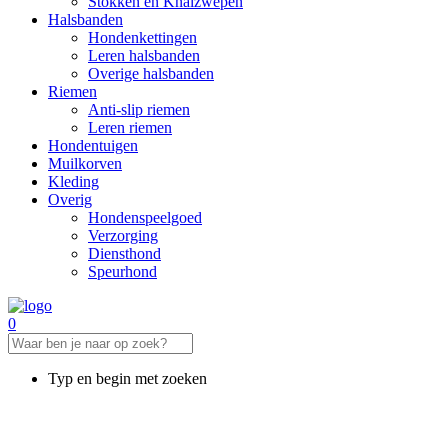
Stokken en Knalzwepen
Halsbanden
Hondenkettingen
Leren halsbanden
Overige halsbanden
Riemen
Anti-slip riemen
Leren riemen
Hondentuigen
Muilkorven
Kleding
Overig
Hondenspeelgoed
Verzorging
Diensthond
Speurhond
0
Typ en begin met zoeken