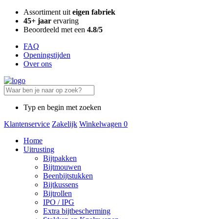
Assortiment uit
eigen fabriek
45+ jaar
ervaring
Beoordeeld met een
4.8/5
FAQ
Openingstijden
Over ons
Typ en begin met zoeken
Klantenservice
Zakelijk
Winkelwagen
0
Home
Uitrusting
Bijtpakken
Bijtmouwen
Beenbijtstukken
Bijtkussens
Bijtrollen
IPO / IPG
Extra bijtbescherming