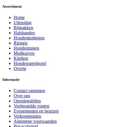
Assortiment
Home
Uitrusting
Bijtpakken
Halsbanden
Hondenkettingen
Riemen
Hondentuigen
Muilkorven
Kleding
Hondenspeelgoed
Overig
Informatie
Contact opnemen
Over ons
Openingstijden
Veelgestelde vragen
Evenementen en beurzen
Verkooppunten
Algemene voorwaarden
Privacybeleid