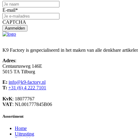
E-mail
*
CAPTCHA
K9 Factory is gespecialiseerd in het maken van alle denkbare artikele
Adres
:
Centaurusweg 146E
5015 TA Tilburg
E:
info@k9-factory.nl
T:
+31 (6) 4 222 7101
KvK
: 18077767
VAT
: NL001777845B06
Assortiment
Home
Uitrusting