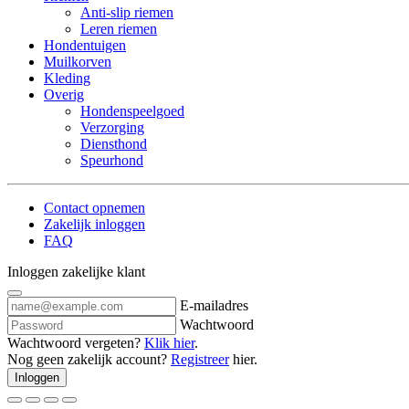
Anti-slip riemen
Leren riemen
Hondentuigen
Muilkorven
Kleding
Overig
Hondenspeelgoed
Verzorging
Diensthond
Speurhond
Contact opnemen
Zakelijk inloggen
FAQ
Inloggen zakelijke klant
E-mailadres
Wachtwoord
Wachtwoord vergeten?
Klik hier
.
Nog geen zakelijk account?
Registreer
hier.
Inloggen