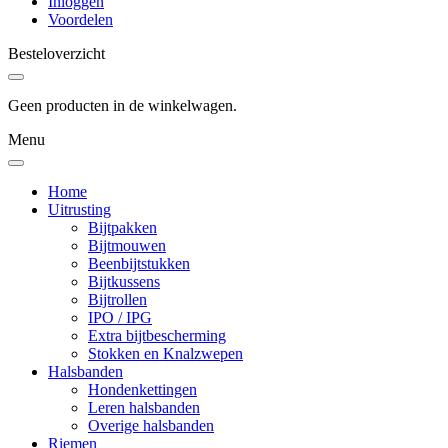
Inloggen
Voordelen
Besteloverzicht
Geen producten in de winkelwagen.
Menu
Home
Uitrusting
Bijtpakken
Bijtmouwen
Beenbijtstukken
Bijtkussens
Bijtrollen
IPO / IPG
Extra bijtbescherming
Stokken en Knalzwepen
Halsbanden
Hondenkettingen
Leren halsbanden
Overige halsbanden
Riemen