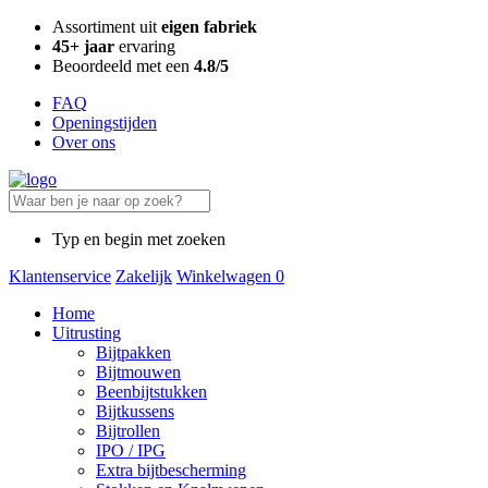
Assortiment uit
eigen fabriek
45+ jaar
ervaring
Beoordeeld met een
4.8/5
FAQ
Openingstijden
Over ons
Typ en begin met zoeken
Klantenservice
Zakelijk
Winkelwagen
0
Home
Uitrusting
Bijtpakken
Bijtmouwen
Beenbijtstukken
Bijtkussens
Bijtrollen
IPO / IPG
Extra bijtbescherming