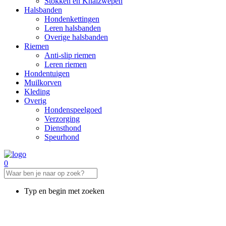
Stokken en Knalzwepen
Halsbanden
Hondenkettingen
Leren halsbanden
Overige halsbanden
Riemen
Anti-slip riemen
Leren riemen
Hondentuigen
Muilkorven
Kleding
Overig
Hondenspeelgoed
Verzorging
Diensthond
Speurhond
0
Typ en begin met zoeken