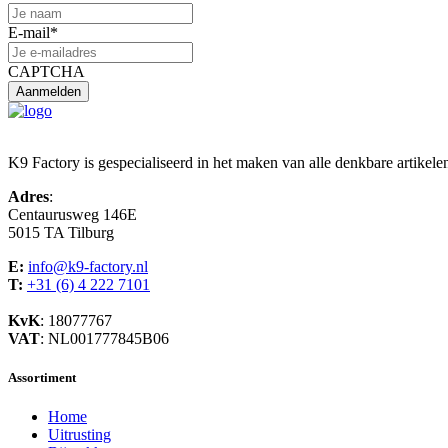
E-mail
*
CAPTCHA
K9 Factory is gespecialiseerd in het maken van alle denkbare artikele
Adres
:
Centaurusweg 146E
5015 TA Tilburg
E:
info@k9-factory.nl
T:
+31 (6) 4 222 7101
KvK
: 18077767
VAT
: NL001777845B06
Assortiment
Home
Uitrusting