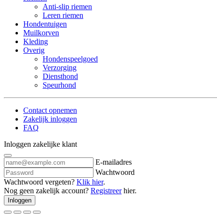
Anti-slip riemen
Leren riemen
Hondentuigen
Muilkorven
Kleding
Overig
Hondenspeelgoed
Verzorging
Diensthond
Speurhond
Contact opnemen
Zakelijk inloggen
FAQ
Inloggen zakelijke klant
E-mailadres
Wachtwoord
Wachtwoord vergeten?
Klik hier
.
Nog geen zakelijk account?
Registreer
hier.
Inloggen