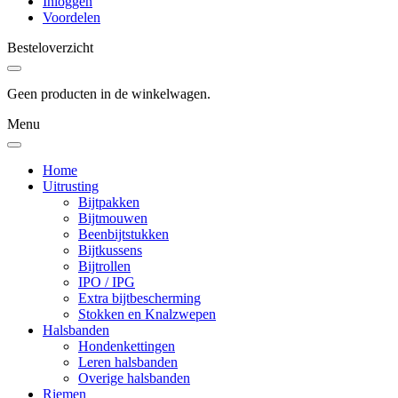
Inloggen
Voordelen
Besteloverzicht
Geen producten in de winkelwagen.
Menu
Home
Uitrusting
Bijtpakken
Bijtmouwen
Beenbijtstukken
Bijtkussens
Bijtrollen
IPO / IPG
Extra bijtbescherming
Stokken en Knalzwepen
Halsbanden
Hondenkettingen
Leren halsbanden
Overige halsbanden
Riemen