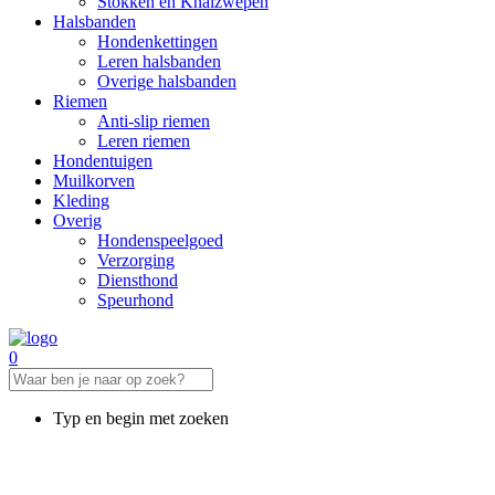
Stokken en Knalzwepen
Halsbanden
Hondenkettingen
Leren halsbanden
Overige halsbanden
Riemen
Anti-slip riemen
Leren riemen
Hondentuigen
Muilkorven
Kleding
Overig
Hondenspeelgoed
Verzorging
Diensthond
Speurhond
0
Typ en begin met zoeken