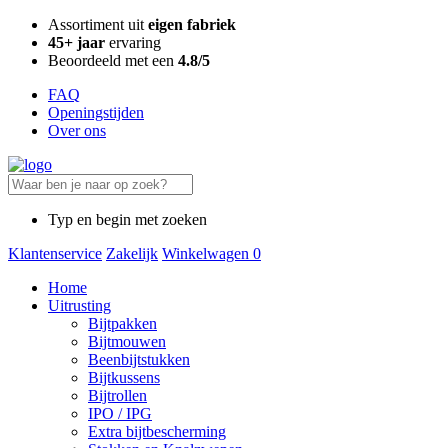
Assortiment uit
eigen fabriek
45+ jaar
ervaring
Beoordeeld met een
4.8/5
FAQ
Openingstijden
Over ons
Typ en begin met zoeken
Klantenservice
Zakelijk
Winkelwagen
0
Home
Uitrusting
Bijtpakken
Bijtmouwen
Beenbijtstukken
Bijtkussens
Bijtrollen
IPO / IPG
Extra bijtbescherming