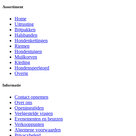
Assortiment
Home
Uitrusting
Bijtpakken
Halsbanden
Hondenkettingen
Riemen
Hondentuigen
Muilkorven
Kleding
Hondenspeelgoed
Overig
Informatie
Contact opnemen
Over ons
Openingstijden
Veelgestelde vragen
Evenementen en beurzen
Verkooppunten
Algemene voorwaarden
Privacybeleid