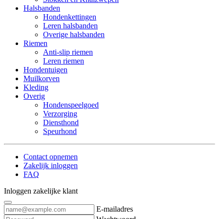
Halsbanden
Hondenkettingen
Leren halsbanden
Overige halsbanden
Riemen
Anti-slip riemen
Leren riemen
Hondentuigen
Muilkorven
Kleding
Overig
Hondenspeelgoed
Verzorging
Diensthond
Speurhond
Contact opnemen
Zakelijk inloggen
FAQ
Inloggen zakelijke klant
E-mailadres