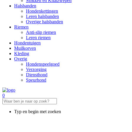
Stokken en Knalzwepen
Halsbanden
Hondenkettingen
Leren halsbanden
Overige halsbanden
Riemen
Anti-slip riemen
Leren riemen
Hondentuigen
Muilkorven
Kleding
Overig
Hondenspeelgoed
Verzorging
Diensthond
Speurhond
0
Typ en begin met zoeken