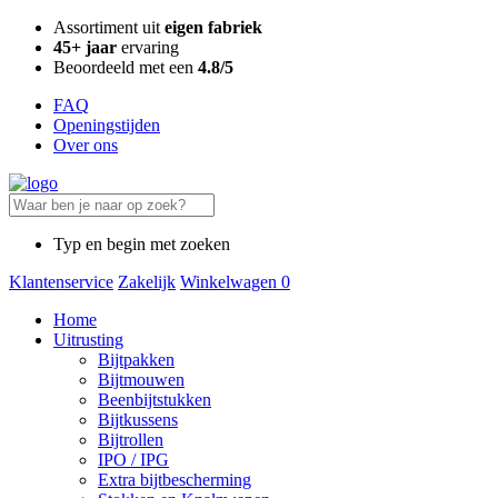
Assortiment uit
eigen fabriek
45+ jaar
ervaring
Beoordeeld met een
4.8/5
FAQ
Openingstijden
Over ons
Typ en begin met zoeken
Klantenservice
Zakelijk
Winkelwagen
0
Home
Uitrusting
Bijtpakken
Bijtmouwen
Beenbijtstukken
Bijtkussens
Bijtrollen
IPO / IPG
Extra bijtbescherming