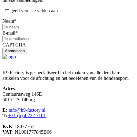
unieke aanbiedingen.
"
*
" geeft vereiste velden aan
Naam
*
E-mail
*
CAPTCHA
K9 Factory is gespecialiseerd in het maken van alle denkbare
artikelen voor de africhting en het beoefenen van de hondensport.
Adres
:
Centaurusweg 146E
5015 TA Tilburg
E:
info@k9-factory.nl
T:
+31 (6) 4 222 7101
KvK
: 18077767
VAT
: NL001777845B06