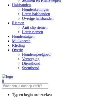
Stokken en Knalzwepen
Halsbanden
Hondenkettingen
Leren halsbanden
Overige halsbanden
Riemen
Anti-slip riemen
Leren riemen
Hondentuigen
Muilkorven
Kleding
Overig
Hondenspeelgoed
Verzorging
Diensthond
Speurhond
0
Typ en begin met zoeken