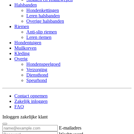
Halsbanden
Hondenkettingen
Leren halsbanden
Overige halsbanden
Riemen
Anti-slip riemen
Leren riemen
Hondentuigen
Muilkorven
Kleding
Overig
Hondenspeelgoed
Verzorging
Diensthond
Speurhond
Contact opnemen
Zakelijk inloggen
FAQ
Inloggen zakelijke klant
E-mailadres