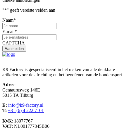
unieke aanbiedingen.
"
*
" geeft vereiste velden aan
Naam
*
E-mail
*
CAPTCHA
K9 Factory is gespecialiseerd in het maken van alle denkbare
artikelen voor de africhting en het beoefenen van de hondensport.
Adres
:
Centaurusweg 146E
5015 TA Tilburg
E:
info@k9-factory.nl
T:
+31 (6) 4 222 7101
KvK
: 18077767
VAT
: NL001777845B06