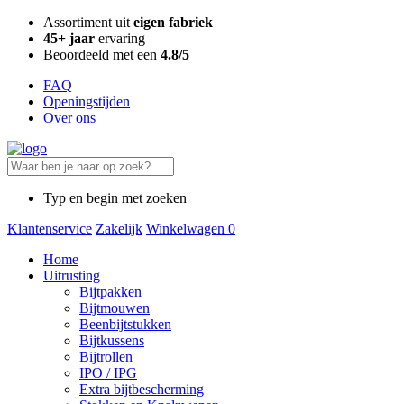
Assortiment uit
eigen fabriek
45+ jaar
ervaring
Beoordeeld met een
4.8/5
FAQ
Openingstijden
Over ons
Typ en begin met zoeken
Klantenservice
Zakelijk
Winkelwagen
0
Home
Uitrusting
Bijtpakken
Bijtmouwen
Beenbijtstukken
Bijtkussens
Bijtrollen
IPO / IPG
Extra bijtbescherming