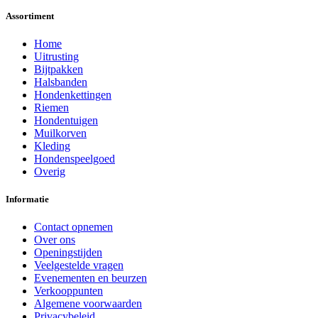
Assortiment
Home
Uitrusting
Bijtpakken
Halsbanden
Hondenkettingen
Riemen
Hondentuigen
Muilkorven
Kleding
Hondenspeelgoed
Overig
Informatie
Contact opnemen
Over ons
Openingstijden
Veelgestelde vragen
Evenementen en beurzen
Verkooppunten
Algemene voorwaarden
Privacybeleid