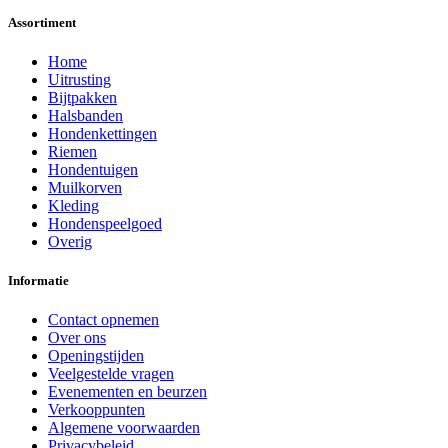
Assortiment
Home
Uitrusting
Bijtpakken
Halsbanden
Hondenkettingen
Riemen
Hondentuigen
Muilkorven
Kleding
Hondenspeelgoed
Overig
Informatie
Contact opnemen
Over ons
Openingstijden
Veelgestelde vragen
Evenementen en beurzen
Verkooppunten
Algemene voorwaarden
Privacybeleid