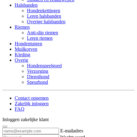
Halsbanden
Hondenkettingen
Leren halsbanden
Overige halsbanden
Riemen
Anti-slip riemen
Leren riemen
Hondentuigen
Muilkorven
Kleding
Overig
Hondenspeelgoed
Verzorging
Diensthond
Speurhond
Contact opnemen
Zakelijk inloggen
FAQ
Inloggen zakelijke klant
E-mailadres