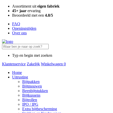
Assortiment uit
eigen fabriek
45+ jaar
ervaring
Beoordeeld met een
4.8/5
FAQ
Openingstijden
Over ons
Typ en begin met zoeken
Klantenservice
Zakelijk
Winkelwagen
0
Home
Uitrusting
Bijtpakken
Bijtmouwen
Beenbijtstukken
Bijtkussens
Bijtrollen
IPO / IPG
Extra bijtbescherming