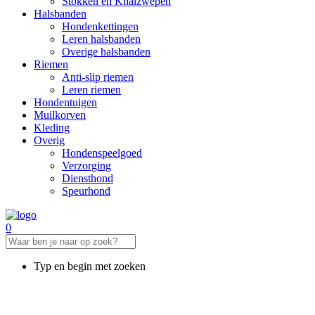
Stokken en Knalzwepen
Halsbanden
Hondenkettingen
Leren halsbanden
Overige halsbanden
Riemen
Anti-slip riemen
Leren riemen
Hondentuigen
Muilkorven
Kleding
Overig
Hondenspeelgoed
Verzorging
Diensthond
Speurhond
0
Typ en begin met zoeken