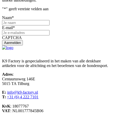
unieke aanbiedingen.
"
*
" geeft vereiste velden aan
Naam
*
E-mail
*
CAPTCHA
K9 Factory is gespecialiseerd in het maken van alle denkbare
artikelen voor de africhting en het beoefenen van de hondensport.
Adres
:
Centaurusweg 146E
5015 TA Tilburg
E:
info@k9-factory.nl
T:
+31 (6) 4 222 7101
KvK
: 18077767
VAT
: NL001777845B06