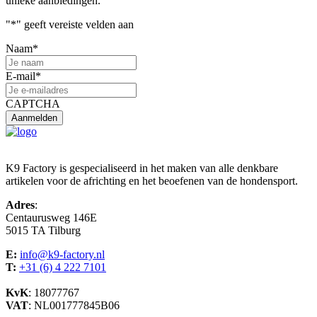
unieke aanbiedingen.
"
*
" geeft vereiste velden aan
Naam
*
E-mail
*
CAPTCHA
K9 Factory is gespecialiseerd in het maken van alle denkbare
artikelen voor de africhting en het beoefenen van de hondensport.
Adres
:
Centaurusweg 146E
5015 TA Tilburg
E:
info@k9-factory.nl
T:
+31 (6) 4 222 7101
KvK
: 18077767
VAT
: NL001777845B06