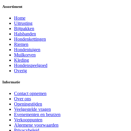
Assortiment
Home
Uitrusting
Bijtpakken
Halsbanden
Hondenkettingen
Riemen
Hondentuigen
Muilkorven
Kleding
Hondenspeelgoed
Overig
Informatie
Contact opnemen
Over ons
Openingstijden
Veelgestelde vragen
Evenementen en beurzen
Verkooppunten
Algemene voorwaarden
Privacybeleid