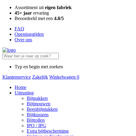
Assortiment uit
eigen fabriek
45+ jaar
ervaring
Beoordeeld met een
4.8/5
FAQ
Openingstijden
Over ons
Typ en begin met zoeken
Klantenservice
Zakelijk
Winkelwagen
0
Home
Uitrusting
Bijtpakken
Bijtmouwen
Beenbijtstukken
Bijtkussens
Bijtrollen
IPO / IPG
Extra bijtbescherming