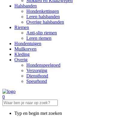
Stokken en Knalzwepen
Halsbanden
Hondenkettingen
Leren halsbanden
Overige halsbanden
Riemen
Anti-slip riemen
Leren riemen
Hondentuigen
Muilkorven
Kleding
Overig
Hondenspeelgoed
Verzorging
Diensthond
Speurhond
0
Typ en begin met zoeken