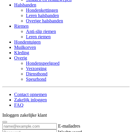
Halsbanden
Hondenkettingen
Leren halsbanden
Overige halsbanden
Riemen
Anti-slip riemen
Leren riemen
Hondentuigen
Muilkorven
Kleding
Overig
Hondenspeelgoed
Verzorging
Diensthond
Speurhond
Contact opnemen
Zakelijk inloggen
FAQ
Inloggen zakelijke klant
E-mailadres