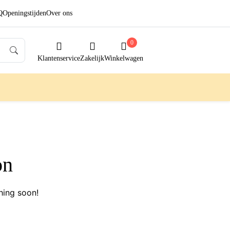
Q
Openingstijden
Over ons
0
Klantenservice
Zakelijk
Winkelwagen
on
hing soon!