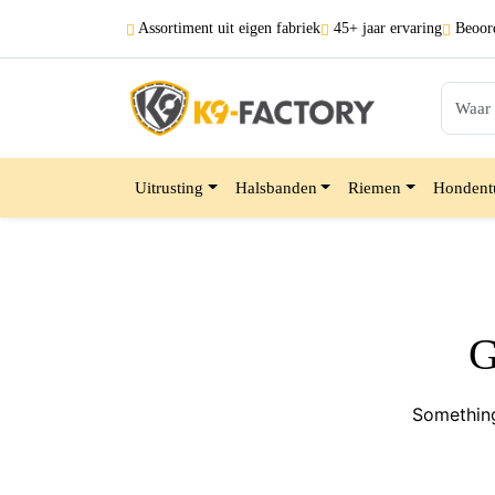
Assortiment uit
eigen fabriek
45+ jaar
ervaring
Beoord
Uitrusting
Halsbanden
Riemen
Hondent
G
Something