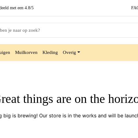
eeld met een
4.8/5
FA
uigen
Muilkorven
Kleding
Overig
reat things are on the horiz
 big is brewing! Our store is in the works and will be launc