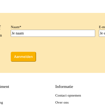
f
Naam
*
E-m
en
CAPTCHA
iment
Informatie
Contact opnemen
ing
Over ons