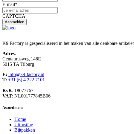
E-mail
*
CAPTCHA
K9 Factory is gespecialiseerd in het maken van alle denkbare artikele
Adres
:
Centaurusweg 146E
5015 TA Tilburg
E:
info@k9-factory.nl
T:
+31 (6) 4 222 7101
KvK
: 18077767
VAT
: NL001777845B06
Assortiment
Home
Uitrusting
Bijtpakken