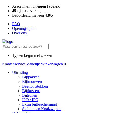
Assortiment uit
eigen fabriek
45+ jaar
ervaring
Beoordeeld met een
4.8/5
FAQ
Openingstijden
Over ons
Typ en begin met zoeken
Klantenservice
Zakelijk
Winkelwagen
0
Uitrusting
Bijtpakken
Bijtmouwen
Beenbijtstukken
Bijtkussens
Bijtrollen
IPO / IPG
Extra bijtbescherming
Stokken en Knalzwepen