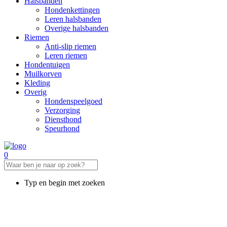
Halsbanden
Hondenkettingen
Leren halsbanden
Overige halsbanden
Riemen
Anti-slip riemen
Leren riemen
Hondentuigen
Muilkorven
Kleding
Overig
Hondenspeelgoed
Verzorging
Diensthond
Speurhond
0
Typ en begin met zoeken