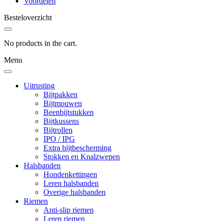
Voordelen
Besteloverzicht
No products in the cart.
Menu
Uitrusting
Bijtpakken
Bijtmouwen
Beenbijtstukken
Bijtkussens
Bijtrollen
IPO / IPG
Extra bijtbescherming
Stokken en Knalzwepen
Halsbanden
Hondenkettingen
Leren halsbanden
Overige halsbanden
Riemen
Anti-slip riemen
Leren riemen