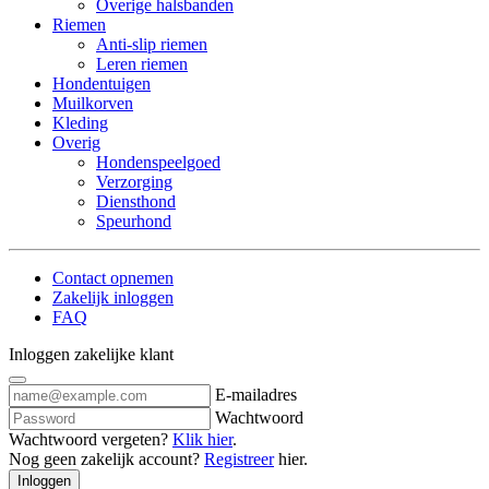
Overige halsbanden
Riemen
Anti-slip riemen
Leren riemen
Hondentuigen
Muilkorven
Kleding
Overig
Hondenspeelgoed
Verzorging
Diensthond
Speurhond
Contact opnemen
Zakelijk inloggen
FAQ
Inloggen zakelijke klant
E-mailadres
Wachtwoord
Wachtwoord vergeten?
Klik hier
.
Nog geen zakelijk account?
Registreer
hier.
Inloggen