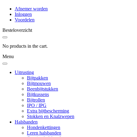
Afnemer worden
Inloggen
Voordelen
Besteloverzicht
No products in the cart.
Menu
Uitrusting
Bijtpakken
Bijtmouwen
Beenbijtstukken
Bijtkussens
Bijtrollen
IPO / IPG
Extra bijtbescherming
Stokken en Knalzwepen
Halsbanden
Hondenkettingen
Leren halsbanden