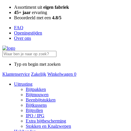
Assortiment uit
eigen fabriek
45+ jaar
ervaring
Beoordeeld met een
4.8/5
FAQ
Openingstijden
Over ons
Typ en begin met zoeken
Klantenservice
Zakelijk
Winkelwagen
0
Uitrusting
Bijtpakken
Bijtmouwen
Beenbijtstukken
Bijtkussens
Bijtrollen
IPO / IPG
Extra bijtbescherming
Stokken en Knalzwepen