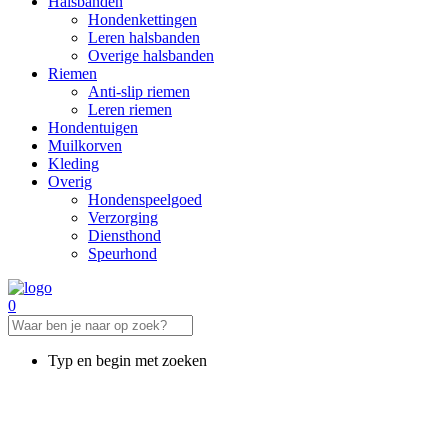
Halsbanden
Hondenkettingen
Leren halsbanden
Overige halsbanden
Riemen
Anti-slip riemen
Leren riemen
Hondentuigen
Muilkorven
Kleding
Overig
Hondenspeelgoed
Verzorging
Diensthond
Speurhond
0
Typ en begin met zoeken