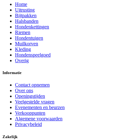
Home
Uitrusting
Bijtpakken
Halsbanden
Hondenkettingen
Riemen
Hondentuigen
Muilkorven
Kleding
Hondenspeelgoed
Overig
Informatie
Contact opnemen
Over ons
Openingstijden
Veelgestelde vragen
Evenementen en beurzen
Verkooppunten
Algemene voorwaarden
Privacybeleid
Zakelijk