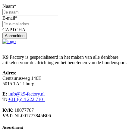
Naam
*
E-mail
*
CAPTCHA
K9 Factory is gespecialiseerd in het maken van alle denkbare
artikelen voor de africhting en het beoefenen van de hondensport.
Adres
:
Centaurusweg 146E
5015 TA Tilburg
E:
info@k9-factory.nl
T:
+31 (6) 4 222 7101
KvK
: 18077767
VAT
: NL001777845B06
Assortiment