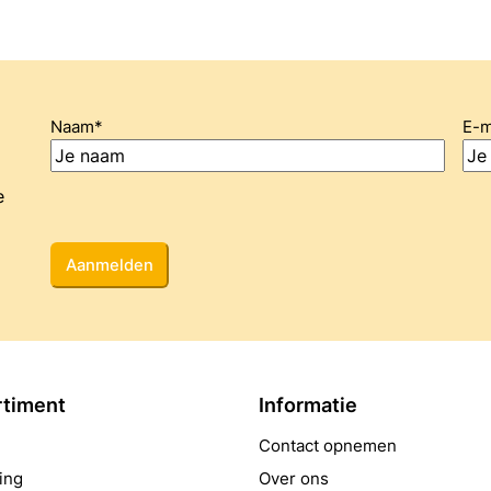
Naam
*
E-m
e
CAPTCHA
rtiment
Informatie
Contact opnemen
ing
Over ons