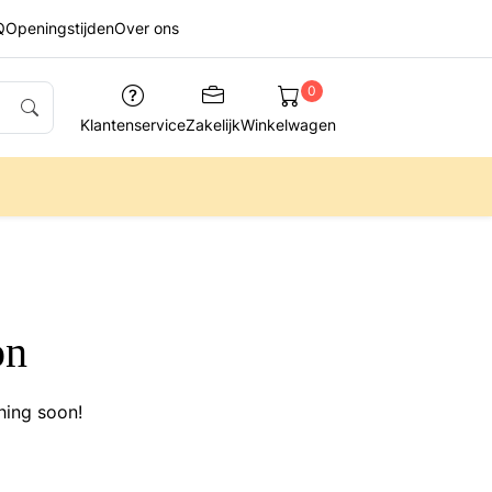
Q
Openingstijden
Over ons
0
Klantenservice
Zakelijk
Winkelwagen
on
hing soon!