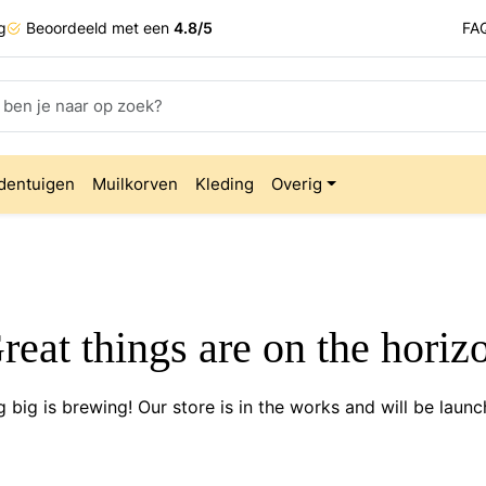
g
Beoordeeld met een
4.8/5
FA
dentuigen
Muilkorven
Kleding
Overig
reat things are on the horiz
 big is brewing! Our store is in the works and will be launc