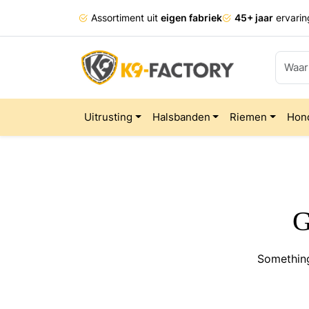
Assortiment uit
eigen fabriek
45+ jaar
ervarin
Uitrusting
Halsbanden
Riemen
Hon
G
Something