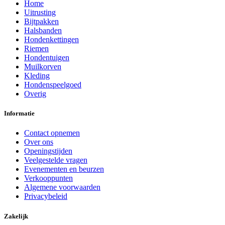
Home
Uitrusting
Bijtpakken
Halsbanden
Hondenkettingen
Riemen
Hondentuigen
Muilkorven
Kleding
Hondenspeelgoed
Overig
Informatie
Contact opnemen
Over ons
Openingstijden
Veelgestelde vragen
Evenementen en beurzen
Verkooppunten
Algemene voorwaarden
Privacybeleid
Zakelijk