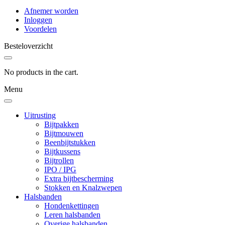
Afnemer worden
Inloggen
Voordelen
Besteloverzicht
No products in the cart.
Menu
Uitrusting
Bijtpakken
Bijtmouwen
Beenbijtstukken
Bijtkussens
Bijtrollen
IPO / IPG
Extra bijtbescherming
Stokken en Knalzwepen
Halsbanden
Hondenkettingen
Leren halsbanden
Overige halsbanden