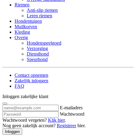
Riemen
Anti-slip riemen
Leren riemen
Hondentuigen
Muilkorven
Kleding
Overig
Hondenspeelgoed
Verzorging
Diensthond
Speurhond
Contact opnemen
Zakelijk inloggen
FAQ
Inloggen zakelijke klant
E-mailadres
Wachtwoord
Wachtwoord vergeten?
Klik hier
.
Nog geen zakelijk account?
Registreer
hier.
Inloggen