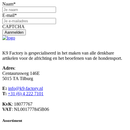
Naam
*
E-mail
*
CAPTCHA
K9 Factory is gespecialiseerd in het maken van alle denkbare
artikelen voor de africhting en het beoefenen van de hondensport.
Adres
:
Centaurusweg 146E
5015 TA Tilburg
E:
info@k9-factory.nl
T:
+31 (6) 4 222 7101
KvK
: 18077767
VAT
: NL001777845B06
Assortiment