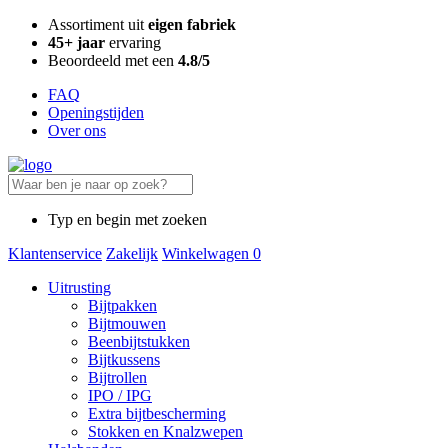
Assortiment uit
eigen fabriek
45+ jaar
ervaring
Beoordeeld met een
4.8/5
FAQ
Openingstijden
Over ons
Typ en begin met zoeken
Klantenservice
Zakelijk
Winkelwagen
0
Uitrusting
Bijtpakken
Bijtmouwen
Beenbijtstukken
Bijtkussens
Bijtrollen
IPO / IPG
Extra bijtbescherming
Stokken en Knalzwepen