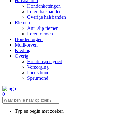
Halsbanden
Hondenkettingen
Leren halsbanden
Overige halsbanden
Riemen
Anti-slip riemen
Leren riemen
Hondentuigen
Muilkorven
Kleding
Overig
Hondenspeelgoed
Verzorging
Diensthond
Speurhond
0
Typ en begin met zoeken