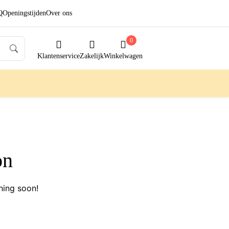
Q
Openingstijden
Over ons
0
Klantenservice
Zakelijk
Winkelwagen
on
hing soon!