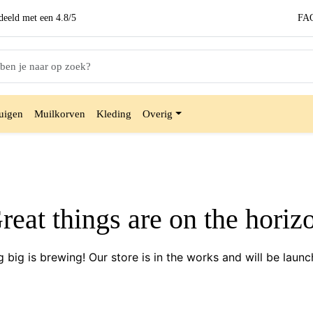
eeld met een
4.8/5
FA
uigen
Muilkorven
Kleding
Overig
reat things are on the horiz
 big is brewing! Our store is in the works and will be launc