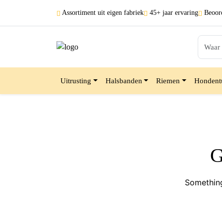
Assortiment uit
eigen fabriek
45+ jaar
ervaring
Beoord
Uitrusting
Halsbanden
Riemen
Hondent
G
Something