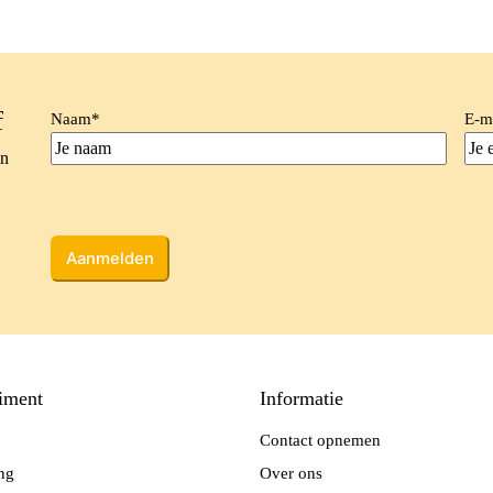
f
Naam
*
E-m
en
CAPTCHA
iment
Informatie
Contact opnemen
ing
Over ons