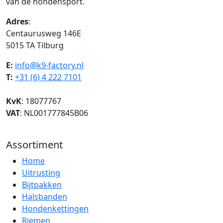
van de hondensport.
Adres
:
Centaurusweg 146E
5015 TA Tilburg
E:
info@k9-factory.nl
T:
+31 (6) 4 222 7101
KvK
: 18077767
VAT
: NL001777845B06
Assortiment
Home
Uitrusting
Bijtpakken
Halsbanden
Hondenkettingen
Riemen