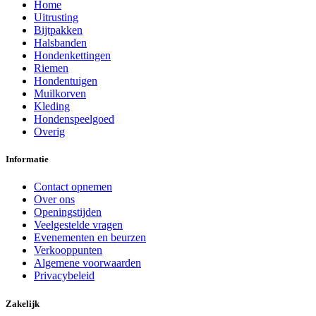
Home
Uitrusting
Bijtpakken
Halsbanden
Hondenkettingen
Riemen
Hondentuigen
Muilkorven
Kleding
Hondenspeelgoed
Overig
Informatie
Contact opnemen
Over ons
Openingstijden
Veelgestelde vragen
Evenementen en beurzen
Verkooppunten
Algemene voorwaarden
Privacybeleid
Zakelijk