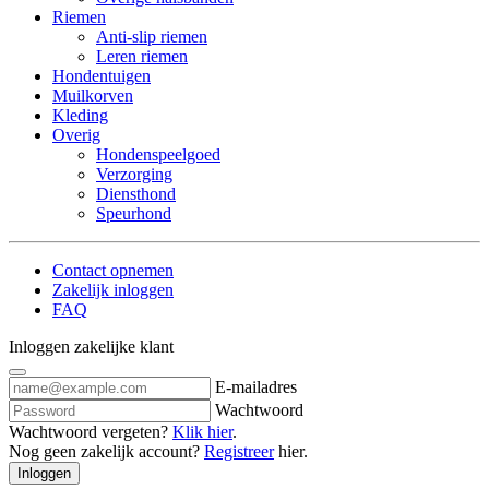
Riemen
Anti-slip riemen
Leren riemen
Hondentuigen
Muilkorven
Kleding
Overig
Hondenspeelgoed
Verzorging
Diensthond
Speurhond
Contact opnemen
Zakelijk inloggen
FAQ
Inloggen zakelijke klant
E-mailadres
Wachtwoord
Wachtwoord vergeten?
Klik hier
.
Nog geen zakelijk account?
Registreer
hier.
Inloggen