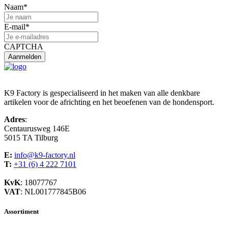
Naam
*
E-mail
*
CAPTCHA
K9 Factory is gespecialiseerd in het maken van alle denkbare
artikelen voor de africhting en het beoefenen van de hondensport.
Adres
:
Centaurusweg 146E
5015 TA Tilburg
E:
info@k9-factory.nl
T:
+31 (6) 4 222 7101
KvK
: 18077767
VAT
: NL001777845B06
Assortiment