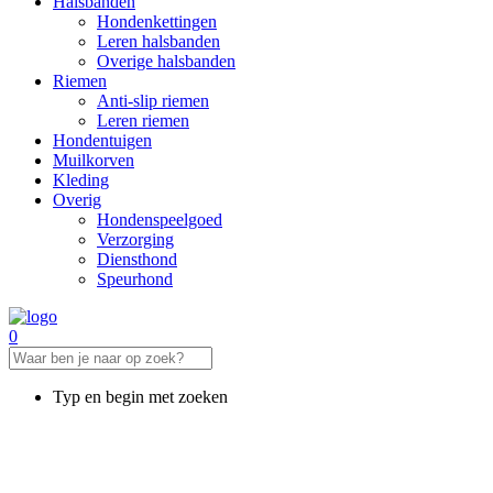
Halsbanden
Hondenkettingen
Leren halsbanden
Overige halsbanden
Riemen
Anti-slip riemen
Leren riemen
Hondentuigen
Muilkorven
Kleding
Overig
Hondenspeelgoed
Verzorging
Diensthond
Speurhond
0
Typ en begin met zoeken