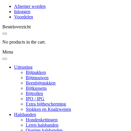
Afnemer worden
Inloggen
Voordelen
Besteloverzicht
No products in the cart.
Menu
Uitrusting
Bijtpakken
Bijtmouwen
Beenbijtstukken
Bijtkussens
Bijtrollen
IPO / IPG
Extra bijtbescherming
Stokken en Knalzwepen
Halsbanden
Hondenkettingen
Leren halsbanden
Overige halsbanden