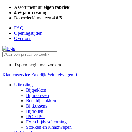
Assortiment uit
eigen fabriek
45+ jaar
ervaring
Beoordeeld met een
4.8/5
FAQ
Openingstijden
Over ons
Typ en begin met zoeken
Klantenservice
Zakelijk
Winkelwagen
0
Uitrusting
Bijtpakken
Bijtmouwen
Beenbijtstukken
Bijtkussens
Bijtrollen
IPO / IPG
Extra bijtbescherming
Stokken en Knalzwepen