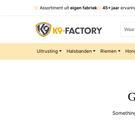
Assortiment uit
eigen fabriek
45+ jaar
ervarin
Uitrusting
Halsbanden
Riemen
Hon
G
Something