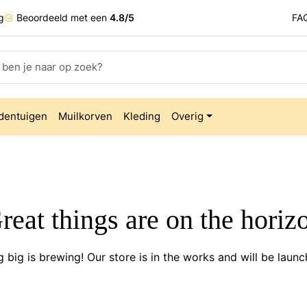
g
Beoordeeld met een
4.8/5
FA
dentuigen
Muilkorven
Kleding
Overig
reat things are on the horiz
 big is brewing! Our store is in the works and will be launc