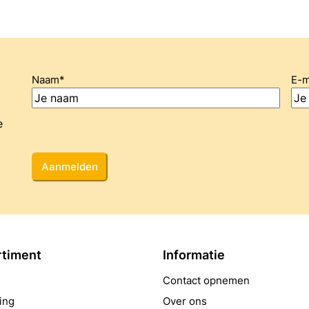
Naam
*
E-m
e
CAPTCHA
rtiment
Informatie
Contact opnemen
ing
Over ons