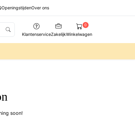
Q
Openingstijden
Over ons
0
Klantenservice
Zakelijk
Winkelwagen
on
hing soon!