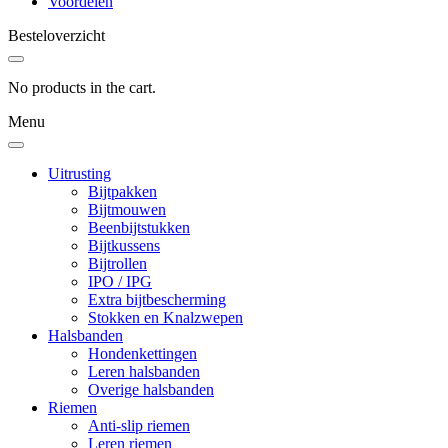
Voordelen
Besteloverzicht
No products in the cart.
Menu
Uitrusting
Bijtpakken
Bijtmouwen
Beenbijtstukken
Bijtkussens
Bijtrollen
IPO / IPG
Extra bijtbescherming
Stokken en Knalzwepen
Halsbanden
Hondenkettingen
Leren halsbanden
Overige halsbanden
Riemen
Anti-slip riemen
Leren riemen