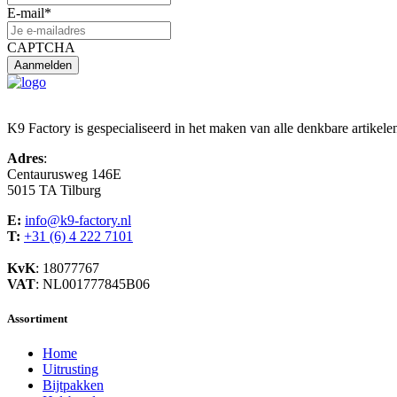
E-mail
*
CAPTCHA
K9 Factory is gespecialiseerd in het maken van alle denkbare artikele
Adres
:
Centaurusweg 146E
5015 TA Tilburg
E:
info@k9-factory.nl
T:
+31 (6) 4 222 7101
KvK
: 18077767
VAT
: NL001777845B06
Assortiment
Home
Uitrusting
Bijtpakken