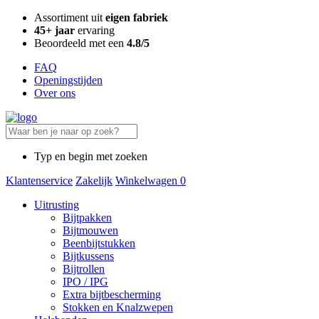
Assortiment uit
eigen fabriek
45+ jaar
ervaring
Beoordeeld met een
4.8/5
FAQ
Openingstijden
Over ons
Typ en begin met zoeken
Klantenservice
Zakelijk
Winkelwagen
0
Uitrusting
Bijtpakken
Bijtmouwen
Beenbijtstukken
Bijtkussens
Bijtrollen
IPO / IPG
Extra bijtbescherming
Stokken en Knalzwepen