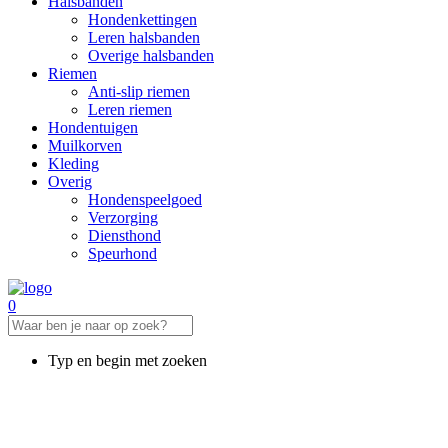
Halsbanden
Hondenkettingen
Leren halsbanden
Overige halsbanden
Riemen
Anti-slip riemen
Leren riemen
Hondentuigen
Muilkorven
Kleding
Overig
Hondenspeelgoed
Verzorging
Diensthond
Speurhond
0
Typ en begin met zoeken