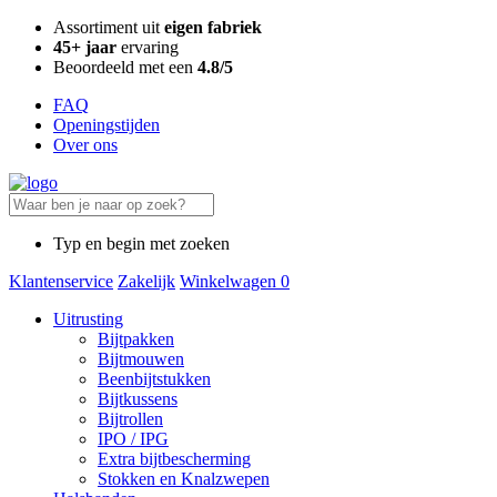
Assortiment uit
eigen fabriek
45+ jaar
ervaring
Beoordeeld met een
4.8/5
FAQ
Openingstijden
Over ons
Typ en begin met zoeken
Klantenservice
Zakelijk
Winkelwagen
0
Uitrusting
Bijtpakken
Bijtmouwen
Beenbijtstukken
Bijtkussens
Bijtrollen
IPO / IPG
Extra bijtbescherming
Stokken en Knalzwepen