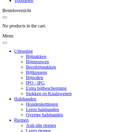
Voordelen
Besteloverzicht
No products in the cart.
Menu
Uitrusting
Bijtpakken
Bijtmouwen
Beenbijtstukken
Bijtkussens
Bijtrollen
IPO / IPG
Extra bijtbescherming
Stokken en Knalzwepen
Halsbanden
Hondenkettingen
Leren halsbanden
Overige halsbanden
Riemen
Anti-slip riemen
Leren riemen