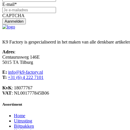
E-mail
*
CAPTCHA
K9 Factory is gespecialiseerd in het maken van alle denkbare artikele
Adres
:
Centaurusweg 146E
5015 TA Tilburg
E:
info@k9-factory.nl
T:
+31 (6) 4 222 7101
KvK
: 18077767
VAT
: NL001777845B06
Assortiment
Home
Uitrusting
Bijtpakken