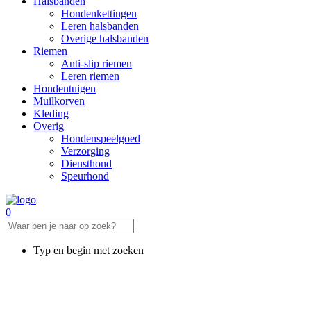
Halsbanden
Hondenkettingen
Leren halsbanden
Overige halsbanden
Riemen
Anti-slip riemen
Leren riemen
Hondentuigen
Muilkorven
Kleding
Overig
Hondenspeelgoed
Verzorging
Diensthond
Speurhond
0
Typ en begin met zoeken