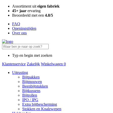
Assortiment uit
eigen fabriek
45+ jaar
ervaring
Beoordeeld met een
4.8/5
FAQ
Openingstijden
Over ons
Typ en begin met zoeken
Klantenservice
Zakelijk
Winkelwagen
0
Uitrusting
Bijtpakken
Bijtmouwen
Beenbijtstukken
Bijtkussens
Bijtrollen
IPO / IPG
Extra bijtbescherming
Stokken en Knalzwepen