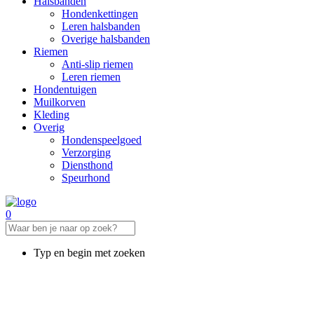
Halsbanden
Hondenkettingen
Leren halsbanden
Overige halsbanden
Riemen
Anti-slip riemen
Leren riemen
Hondentuigen
Muilkorven
Kleding
Overig
Hondenspeelgoed
Verzorging
Diensthond
Speurhond
0
Typ en begin met zoeken