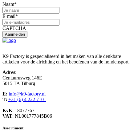
Naam
*
E-mail
*
CAPTCHA
K9 Factory is gespecialiseerd in het maken van alle denkbare
artikelen voor de africhting en het beoefenen van de hondensport.
Adres
:
Centaurusweg 146E
5015 TA Tilburg
E:
info@k9-factory.nl
T:
+31 (6) 4 222 7101
KvK
: 18077767
VAT
: NL001777845B06
Assortiment