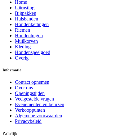
Home
Uitrusting
Bijtpakken
Halsbanden
Hondenkettingen
Riemen
Hondentuigen
Muilkorven
Kleding
Hondenspeelgoed
Overig
Informatie
Contact opnemen
Over ons
Openingstijden
Veelgestelde vragen
Evenementen en beurzen
Verkooppunten
Algemene voorwaarden
Privacybeleid
Zakelijk