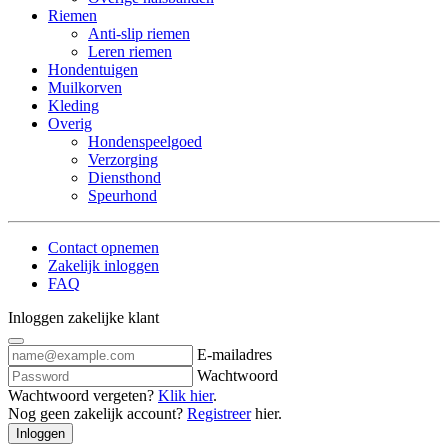
Riemen
Anti-slip riemen
Leren riemen
Hondentuigen
Muilkorven
Kleding
Overig
Hondenspeelgoed
Verzorging
Diensthond
Speurhond
Contact opnemen
Zakelijk inloggen
FAQ
Inloggen zakelijke klant
E-mailadres
Wachtwoord
Wachtwoord vergeten?
Klik hier
.
Nog geen zakelijk account?
Registreer
hier.
Inloggen