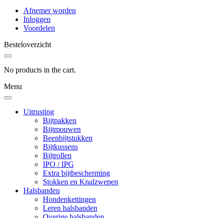
Afnemer worden
Inloggen
Voordelen
Besteloverzicht
No products in the cart.
Menu
Uitrusting
Bijtpakken
Bijtmouwen
Beenbijtstukken
Bijtkussens
Bijtrollen
IPO / IPG
Extra bijtbescherming
Stokken en Knalzwepen
Halsbanden
Hondenkettingen
Leren halsbanden
Overige halsbanden