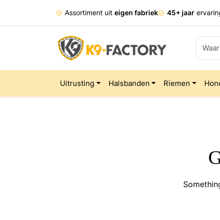
Assortiment uit
eigen fabriek
45+ jaar
ervarin
Uitrusting
Halsbanden
Riemen
Hon
G
Something