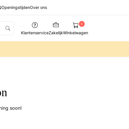
Q
Openingstijden
Over ons
0
Klantenservice
Zakelijk
Winkelwagen
on
hing soon!