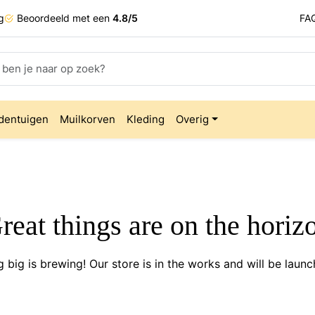
g
Beoordeeld met een
4.8/5
FA
dentuigen
Muilkorven
Kleding
Overig
reat things are on the horiz
 big is brewing! Our store is in the works and will be launc