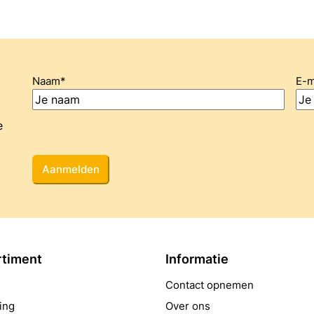
Naam
*
E-m
e
CAPTCHA
rtiment
Informatie
Contact opnemen
ing
Over ons