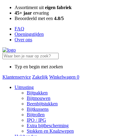
Assortiment uit
eigen fabriek
45+ jaar
ervaring
Beoordeeld met een
4.8/5
FAQ
Openingstijden
Over ons
Typ en begin met zoeken
Klantenservice
Zakelijk
Winkelwagen
0
Uitrusting
Bijtpakken
Bijtmouwen
Beenbijtstukken
Bijtkussens
Bijtrollen
IPO / IPG
Extra bijtbescherming
Stokken en Knalzwepen