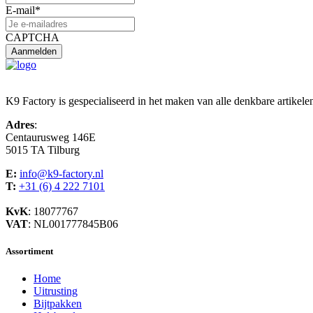
E-mail
*
CAPTCHA
K9 Factory is gespecialiseerd in het maken van alle denkbare artikele
Adres
:
Centaurusweg 146E
5015 TA Tilburg
E:
info@k9-factory.nl
T:
+31 (6) 4 222 7101
KvK
: 18077767
VAT
: NL001777845B06
Assortiment
Home
Uitrusting
Bijtpakken