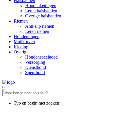
Halsbanden
Hondenkettingen
Leren halsbanden
Overige halsbanden
Riemen
Anti-slip riemen
Leren riemen
Hondentuigen
Muilkorven
Kleding
Overig
Hondenspeelgoed
Verzorging
Diensthond
Speurhond
0
Typ en begin met zoeken