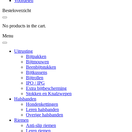
Voordelen
Besteloverzicht
No products in the cart.
Menu
Uitrusting
Bijtpakken
Bijtmouwen
Beenbijtstukken
Bijtkussens
Bijtrollen
IPO / IPG
Extra bijtbescherming
Stokken en Knalzwepen
Halsbanden
Hondenkettingen
Leren halsbanden
Overige halsbanden
Riemen
Anti-slip riemen
Leren riemen