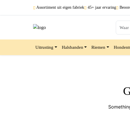
Assortiment uit
eigen fabriek
45+ jaar
ervaring
Beoord
Uitrusting
Halsbanden
Riemen
Hondent
G
Something