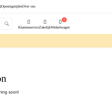
Q
Openingstijden
Over ons
0
Klantenservice
Zakelijk
Winkelwagen
on
hing soon!