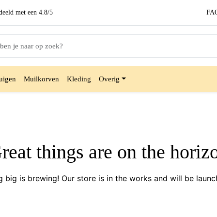
eeld met een
4.8/5
FA
uigen
Muilkorven
Kleding
Overig
reat things are on the horiz
 big is brewing! Our store is in the works and will be launc