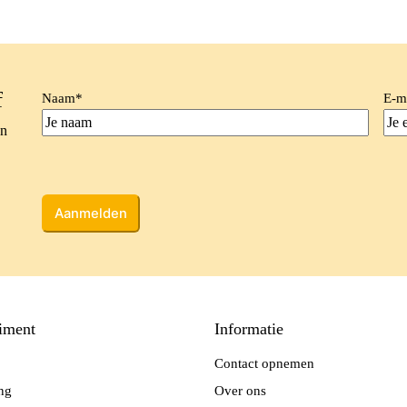
f
Naam
*
E-m
en
CAPTCHA
iment
Informatie
Contact opnemen
ing
Over ons