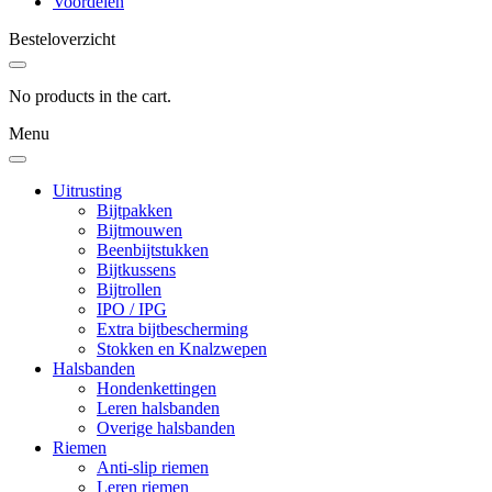
Voordelen
Besteloverzicht
No products in the cart.
Menu
Uitrusting
Bijtpakken
Bijtmouwen
Beenbijtstukken
Bijtkussens
Bijtrollen
IPO / IPG
Extra bijtbescherming
Stokken en Knalzwepen
Halsbanden
Hondenkettingen
Leren halsbanden
Overige halsbanden
Riemen
Anti-slip riemen
Leren riemen