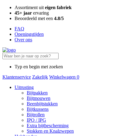
Assortiment uit
eigen fabriek
45+ jaar
ervaring
Beoordeeld met een
4.8/5
FAQ
Openingstijden
Over ons
Typ en begin met zoeken
Klantenservice
Zakelijk
Winkelwagen
0
Uitrusting
Bijtpakken
Bijtmouwen
Beenbijtstukken
Bijtkussens
Bijtrollen
IPO / IPG
Extra bijtbescherming
Stokken en Knalzwepen