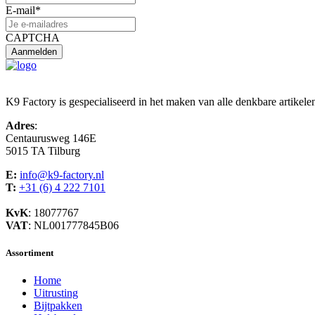
E-mail
*
CAPTCHA
K9 Factory is gespecialiseerd in het maken van alle denkbare artikele
Adres
:
Centaurusweg 146E
5015 TA Tilburg
E:
info@k9-factory.nl
T:
+31 (6) 4 222 7101
KvK
: 18077767
VAT
: NL001777845B06
Assortiment
Home
Uitrusting
Bijtpakken