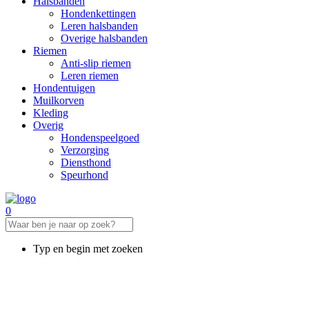
Halsbanden
Hondenkettingen
Leren halsbanden
Overige halsbanden
Riemen
Anti-slip riemen
Leren riemen
Hondentuigen
Muilkorven
Kleding
Overig
Hondenspeelgoed
Verzorging
Diensthond
Speurhond
0
Typ en begin met zoeken