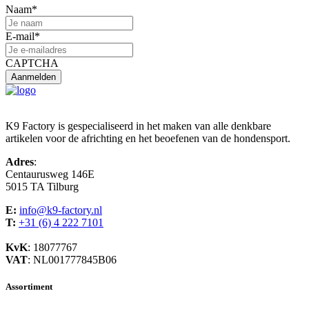
Naam
*
E-mail
*
CAPTCHA
K9 Factory is gespecialiseerd in het maken van alle denkbare
artikelen voor de africhting en het beoefenen van de hondensport.
Adres
:
Centaurusweg 146E
5015 TA Tilburg
E:
info@k9-factory.nl
T:
+31 (6) 4 222 7101
KvK
: 18077767
VAT
: NL001777845B06
Assortiment