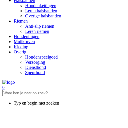
Halsbanden
Hondenkettingen
Leren halsbanden
Overige halsbanden
Riemen
Anti-slip riemen
Leren riemen
Hondentuigen
Muilkorven
Kleding
Overig
Hondenspeelgoed
Verzorging
Diensthond
Speurhond
0
Typ en begin met zoeken