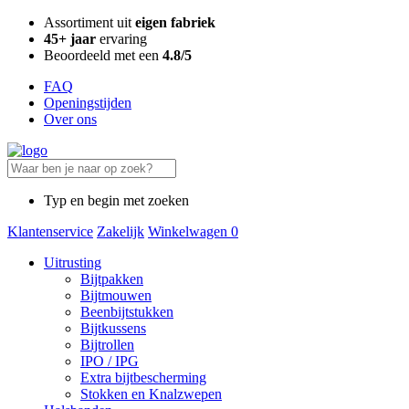
Assortiment uit
eigen fabriek
45+ jaar
ervaring
Beoordeeld met een
4.8/5
FAQ
Openingstijden
Over ons
Typ en begin met zoeken
Klantenservice
Zakelijk
Winkelwagen
0
Uitrusting
Bijtpakken
Bijtmouwen
Beenbijtstukken
Bijtkussens
Bijtrollen
IPO / IPG
Extra bijtbescherming
Stokken en Knalzwepen