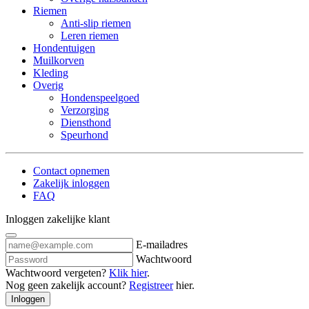
Riemen
Anti-slip riemen
Leren riemen
Hondentuigen
Muilkorven
Kleding
Overig
Hondenspeelgoed
Verzorging
Diensthond
Speurhond
Contact opnemen
Zakelijk inloggen
FAQ
Inloggen zakelijke klant
E-mailadres
Wachtwoord
Wachtwoord vergeten?
Klik hier
.
Nog geen zakelijk account?
Registreer
hier.
Inloggen