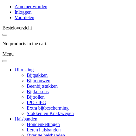
Afnemer worden
Inloggen
Voordelen
Besteloverzicht
No products in the cart.
Menu
Uitrusting
Bijtpakken
Bijtmouwen
Beenbijtstukken
Bijtkussens
Bijtrollen
IPO / IPG
Extra bijtbescherming
Stokken en Knalzwepen
Halsbanden
Hondenkettingen
Leren halsbanden
Overige halsbanden