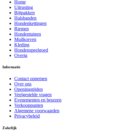
Home
Uitrusting
Bijtpakken
Halsbanden
Hondenkettingen
Riemen
Hondentuigen
Muilkorven
Kleding
Hondenspeelgoed
Overig
Informatie
Contact opnemen
Over ons
Openingstijden
Veelgestelde vragen
Evenementen en beurzen
Verkooppunten
Algemene voorwaarden
Privacybeleid
Zakelijk