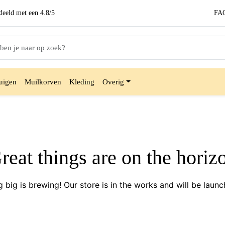
eeld met een
4.8/5
FA
uigen
Muilkorven
Kleding
Overig
reat things are on the horiz
 big is brewing! Our store is in the works and will be launc