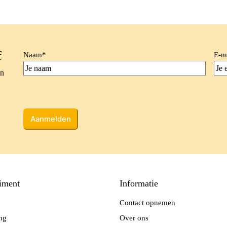
f
Naam
*
E-m
en
CAPTCHA
iment
Informatie
Contact opnemen
ing
Over ons