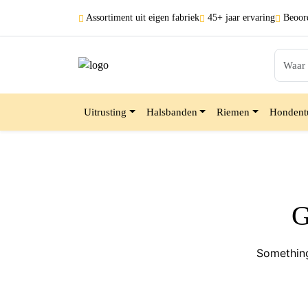
Assortiment uit
eigen fabriek
45+ jaar
ervaring
Beoord
Uitrusting
Halsbanden
Riemen
Hondent
G
Something