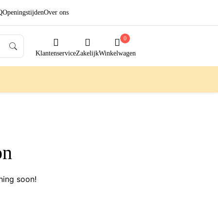
Q
Openingstijden
Over ons
0
Klantenservice
Zakelijk
Winkelwagen
on
hing soon!