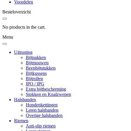
Voordelen
Besteloverzicht
No products in the cart.
Menu
Uitrusting
Bijtpakken
Bijtmouwen
Beenbijtstukken
Bijtkussens
Bijtrollen
IPO / IPG
Extra bijtbescherming
Stokken en Knalzwepen
Halsbanden
Hondenkettingen
Leren halsbanden
Overige halsbanden
Riemen
Anti-slip riemen