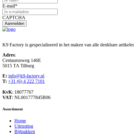
E-mail
*
CAPTCHA
K9 Factory is gespecialiseerd in het maken van alle denkbare artikele
Adres
:
Centaurusweg 146E
5015 TA Tilburg
E:
info@k9-factory.nl
T:
+31 (6) 4 222 7101
KvK
: 18077767
VAT
: NL001777845B06
Assortiment
Home
Uitrusting
Bijtpakken