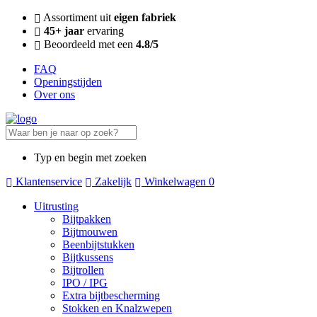
Assortiment uit
eigen fabriek
45+ jaar
ervaring
Beoordeeld met een
4.8/5
FAQ
Openingstijden
Over ons
Typ en begin met zoeken
Klantenservice
Zakelijk
Winkelwagen
0
Uitrusting
Bijtpakken
Bijtmouwen
Beenbijtstukken
Bijtkussens
Bijtrollen
IPO / IPG
Extra bijtbescherming
Stokken en Knalzwepen