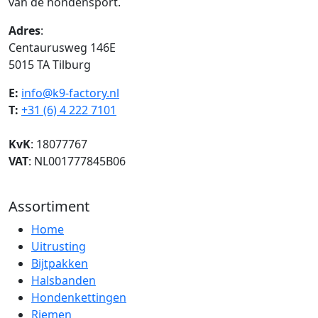
van de hondensport.
Adres
:
Centaurusweg 146E
5015 TA Tilburg
E:
info@k9-factory.nl
T:
+31 (6) 4 222 7101
KvK
: 18077767
VAT
: NL001777845B06
Assortiment
Home
Uitrusting
Bijtpakken
Halsbanden
Hondenkettingen
Riemen