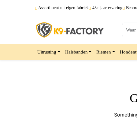
Assortiment uit
eigen fabriek
45+ jaar
ervaring
Beoord
Uitrusting
Halsbanden
Riemen
Hondent
G
Something