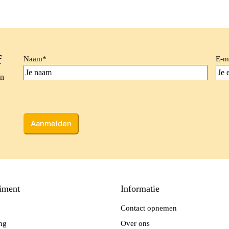
f
Naam
*
E-m
en
CAPTCHA
iment
Informatie
Contact opnemen
ing
Over ons