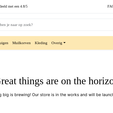
eeld met een
4.8/5
FA
uigen
Muilkorven
Kleding
Overig
reat things are on the horiz
 big is brewing! Our store is in the works and will be launc