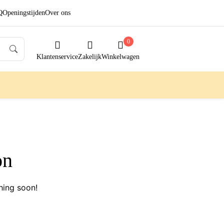
Q
Openingstijden
Over ons
0
Klantenservice
Zakelijk
Winkelwagen
on
hing soon!