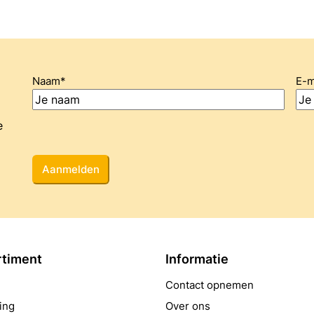
Naam
*
E-m
e
CAPTCHA
rtiment
Informatie
Contact opnemen
ing
Over ons