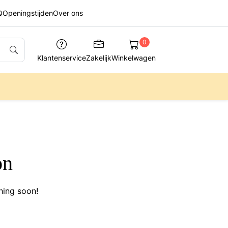
Q
Openingstijden
Over ons
0
Klantenservice
Zakelijk
Winkelwagen
on
hing soon!