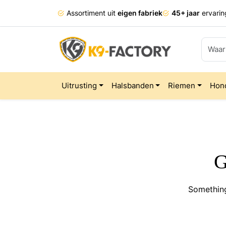
Assortiment uit
eigen fabriek
45+ jaar
ervarin
Uitrusting
Halsbanden
Riemen
Hon
G
Something