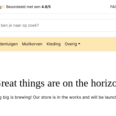
g
Beoordeeld met een
4.8/5
FA
dentuigen
Muilkorven
Kleding
Overig
reat things are on the horiz
 big is brewing! Our store is in the works and will be launc